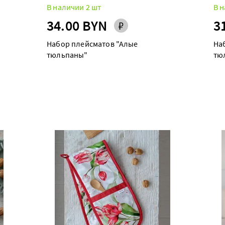
В наличии 2 шт
В н
34.00 BYN
3
Набор плейсматов "Алые
На
тюльпаны"
тю