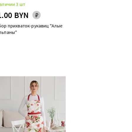
аличии 3 шт
1.00 BYN
бор прихваток-рукавиц "Алые
льпаны"