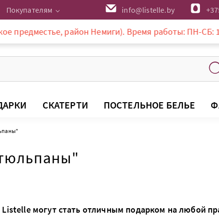
Покупателям
info@listelle.by
+37
местье, район Немиги). Время работы: ПН-СБ: 10-20:00, 
ДАРКИ
СКАТЕРТИ
ПОСТЕЛЬНОЕ БЕЛЬЕ
Ф
ьпаны"
 тюльпаны"
Listelle могут стать отличным подарком на любой п