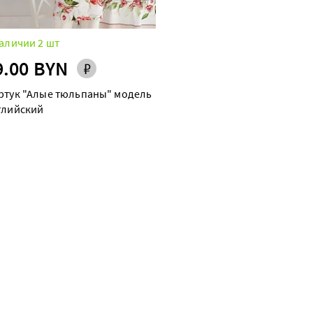
аличии 2 шт
9.00 BYN
ртук "Алые тюльпаны" модель
глийский