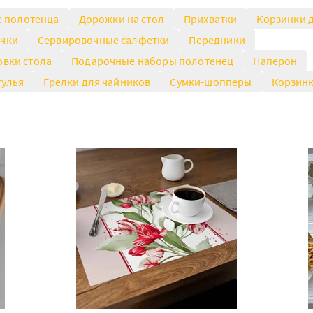
е полотенца
Дорожки на стол
Прихватки
Корзинки д
очки
Сервировочные салфетки
Передники
овки стола
Подарочные наборы полотенец
Наперон
тулья
Грелки для чайников
Сумки-шопперы
Корзинк