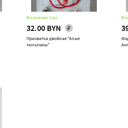
В наличии 2 шт
В н
32.00 BYN
3
Прихватка двойная "Алые
Фа
тюльпаны"
Ан