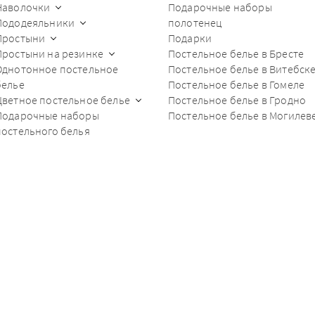
Наволочки
Подарочные наборы
Пододеяльники
полотенец
Простыни
Подарки
Простыни на резинке
Постельное белье в Бресте
Однотонное постельное
Постельное белье в Витебск
белье
Постельное белье в Гомеле
Цветное постельное белье
Постельное белье в Гродно
Подарочные наборы
Постельное белье в Могилев
постельного белья