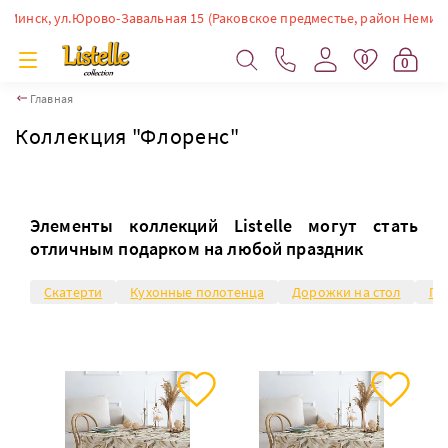
ск, ул.Юрово-Завальная 15 (Раковское предместье, район Немиги). Врем
0
0
Главная
Коллекция "Флоренс"
Элементы коллекций Listelle могут стать
отличным подарком на любой праздник
Скатерти
Кухонные полотенца
Дорожки на стол
Пр