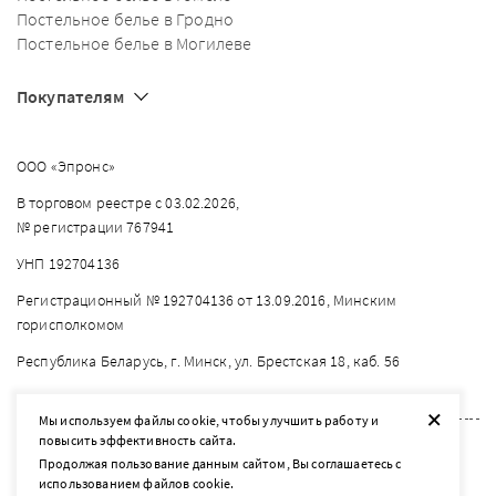
Постельное белье в Гродно
Постельное белье в Могилеве
Покупателям
ООО «Эпронс»
В торговом реестре с 03.02.2026,
№ регистрации 767941
УНП 192704136
Регистрационный № 192704136 от 13.09.2016, Минским
горисполкомом
Республика Беларусь, г. Минск, ул. Брестская 18, каб. 56
+
Мы используем файлы cookie, чтобы улучшить работу и
повысить эффективность сайта.
2026 © listelle.by
Продолжая пользование данным сайтом, Вы соглашаетесь с
Разработка сайта — SLAM
использованием файлов cookie.