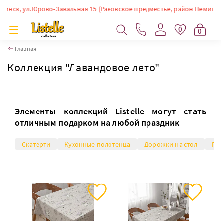
, ул.Юрово-Завальная 15 (Раковское предместье, район Немиги). Время р
0
0
Главная
Коллекция "Лавандовое лето"
Элементы коллекций Listelle могут стать
отличным подарком на любой праздник
Скатерти
Кухонные полотенца
Дорожки на стол
Пр