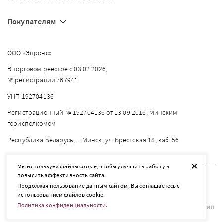
Покупателям
ООО «Эпронс»
В торговом реестре с 03.02.2026,
№ регистрации 767941
УНП 192704136
Регистрационный № 192704136 от 13.09.2016, Минским
горисполкомом
Республика Беларусь, г. Минск, ул. Брестская 18, каб. 56
+
Мы используем файлы cookie, чтобы улучшить работу и
повысить эффективность сайта.
2026 © listelle.by
Продолжая пользование данным сайтом, Вы соглашаетесь с
Разработка сайта — SLAM
использованием файлов cookie.
Политика конфиденциальности.