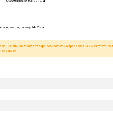
Особенности материала
в и декора, размер 24х32 см.
а них внешнего вида товара зависит от настроек экрана и может отличат
при заказе.