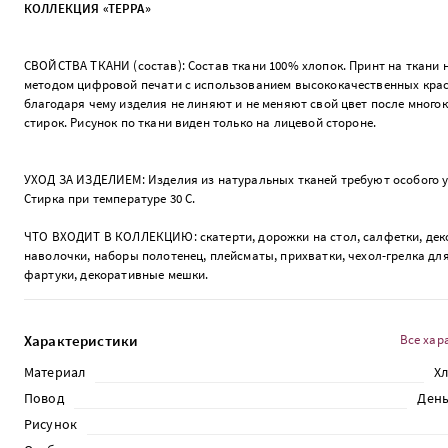
КОЛЛЕКЦИЯ «ТЕРРА»
СВОЙСТВА ТКАНИ (состав): Состав ткани 100% хлопок. Принт на ткани 
методом цифровой печати с использованием высококачественных крас
благодаря чему изделия не линяют и не меняют свой цвет после много
стирок. Рисунок по ткани виден только на лицевой стороне.
УХОД ЗА ИЗДЕЛИЕМ: Изделия из натуральных тканей требуют особого у
Стирка при температуре 30 С.
ЧТО ВХОДИТ В КОЛЛЕКЦИЮ: скатерти, дорожки на стол, салфетки, де
наволочки, наборы полотенец, плейсматы, прихватки, чехол-грелка дл
фартуки, декоративные мешки.
Характеристики
Все хар
Материал
Х
Повод
День
Рисунок