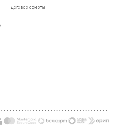
е
Договор оферты
е