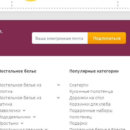
.
Подписаться
Постельное белье
Популярные категории
Постельное белье из
Скатерти
хлопка
Кухонные полотенца
Постельное белье из
Дорожки на стол
сатина
Корзинки для хлеба
Наволочки
Подарочные наборы
Пододеяльники
полотенец
Простыни
Подарки
Простыни на резинке
Постельное белье в Бресте