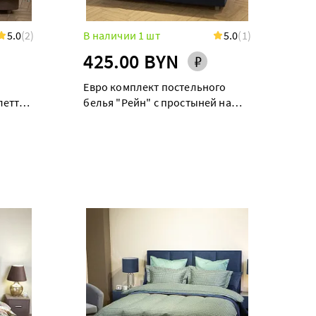
5.0
(2)
В наличии 1 шт
5.0
(1)
425.00 BYN
Евро комплект постельного
летта"
белья "Рейн" с простыней на
ке 160
резинке