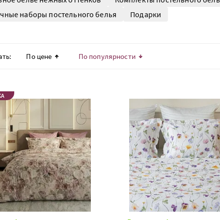
чные наборы постельного белья
Подарки
ать:
По цене
По популярности
КА