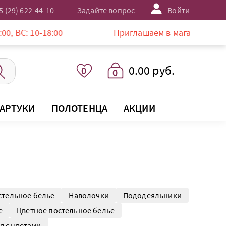
5 (29) 622-44-10
Задайте вопрос
Войти
18:00
Приглашаем в магазин LISTELLE по адр
0.00 руб.
0
0
АРТУКИ
ПОЛОТЕНЦА
АКЦИИ
стельное белье
Наволочки
Пододеяльники
е
Цветное постельное белье
я с цветами