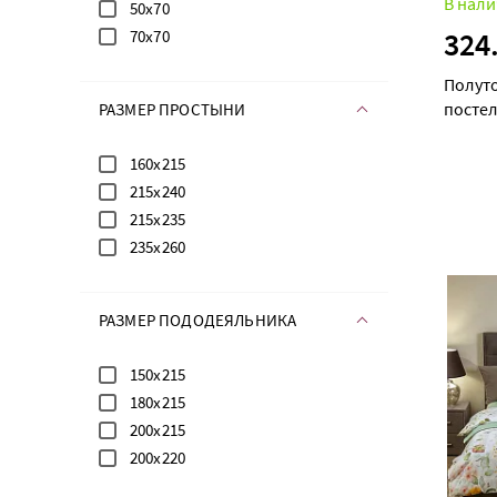
В нали
50х70
324
70х70
Полут
постел
РАЗМЕР ПРОСТЫНИ
160х215
215х240
215х235
235х260
РАЗМЕР ПОДОДЕЯЛЬНИКА
150х215
180х215
200х215
200х220