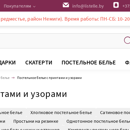
Покупателям
info@listelle.by
+37
район Немиги). Время работы: ПН-СБ: 10-20:00, ВС: 10-
ДАРКИ
СКАТЕРТИ
ПОСТЕЛЬНОЕ БЕЛЬЕ
Ф
 белье
Постельное белье с принтами и узорами
нтами и узорами
ьное белье
Хлопковое постельное белье
Сатиновое по
ни
Простыни на резинке
Однотонное постельное бель
ьное белье нежных оттенков
Комплекты постельного бель