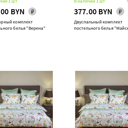
чии 1 шт
В наличии 1 шт
.00 BYN
377.00 BYN
орный комплект
Двуспальный комплект
ьного белья "Верена"
постельного белья "Майс
долина"