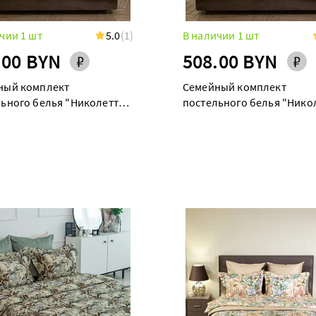
чии 1 шт
5.0
(1)
В наличии 1 шт
.00 BYN
508.00 BYN
ный комплект
Семейный комплект
ьного белья "Николетта"
постельного белья "Нико
 простыней на резинке 180
дуэт с простыней на резин