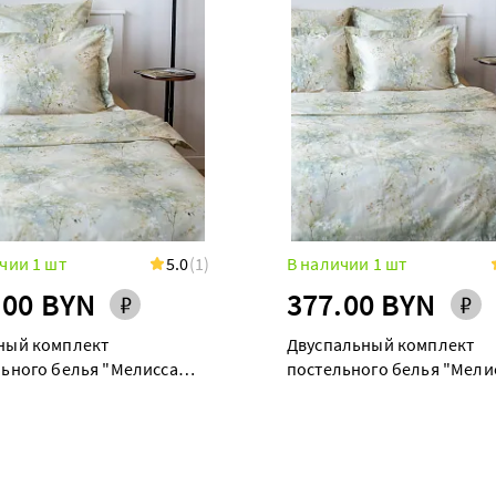
чии 1 шт
5.0
(1)
В наличии 1 шт
.00 BYN
377.00 BYN
ный комплект
Двуспальный комплект
ьного белья "Мелисса
постельного белья "Мели
)" maxi дуэт
(Таффи)"