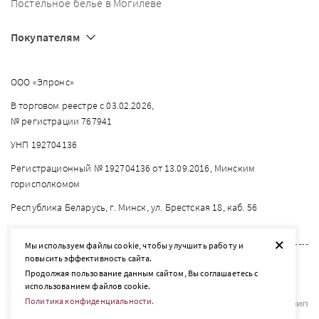
Постельное белье в Могилеве
Покупателям
ООО «Эпронс»
В торговом реестре с 03.02.2026,
№ регистрации 767941
УНП 192704136
Регистрационный № 192704136 от 13.09.2016, Минским
горисполкомом
Республика Беларусь, г. Минск, ул. Брестская 18, каб. 56
+
Мы используем файлы cookie, чтобы улучшить работу и
повысить эффективность сайта.
2026 © listelle.by
Продолжая пользование данным сайтом, Вы соглашаетесь с
Разработка сайта — SLAM
использованием файлов cookie.
Политика конфиденциальности.