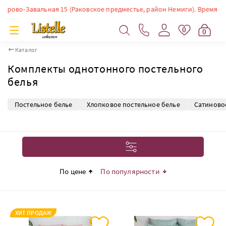
альная 15 (Раковское предместье, район Немиги). Время работы: ПН-СБ:
0
0
Каталог
Комплекты однотонного постельного
белья
Постельное белье
Хлопковое постельное белье
Сатиново
Фильтр
По цене
По популярности
ХИТ ПРОДАЖ