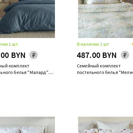
чии 1 шт
В наличии 1 шт
.00 BYN
487.00 BYN
ный комплект
Семейный комплект
льного белья "Малард"
постельного белья "Мели
уэт
(Таффи)" maxi дуэт