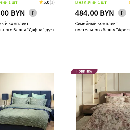
чии 1 шт
5.0
(1)
В наличии 1 шт
.00 BYN
484.00 BYN
ный комплект
Семейный комплект
ьного белья "Дафна" дуэт
постельного белья "Фрес
дуэт
НОВИНКА