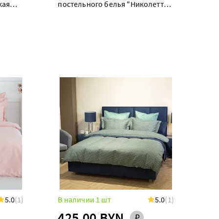
кая
постельного белья "Николетта"
дуэт с простыней на резинке 180
5.0
(1)
В наличии 1 шт
5.0
(1)
425.00 BYN