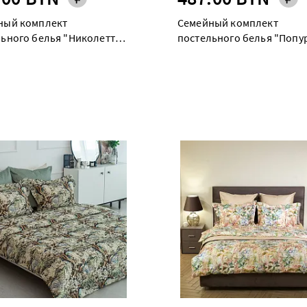
ный комплект
Семейный комплект
ьного белья "Николетта"
постельного белья "Попу
 простыней на резинке 160
дуэт maxi