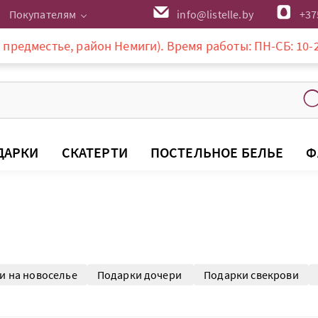
Покупателям
info@listelle.by
+37
айон Немиги). Время работы: ПН-СБ: 10-20:00, ВС: 10-18
ДАРКИ
СКАТЕРТИ
ПОСТЕЛЬНОЕ БЕЛЬЕ
Ф
и на новоселье
Подарки дочери
Подарки свекрови
и маме
Подарки в дом