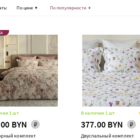
ать:
По цене
По популярности
КА
чии 1 шт
В наличии 1 шт
.00 BYN
377.00 BYN
орный комплект
Двуспальный комплект