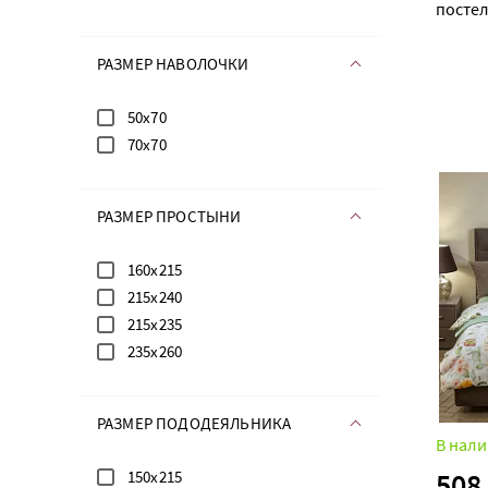
постел
РАЗМЕР НАВОЛОЧКИ
50х70
70х70
РАЗМЕР ПРОСТЫНИ
160х215
215х240
215х235
235х260
РАЗМЕР ПОДОДЕЯЛЬНИКА
В нали
508
150х215