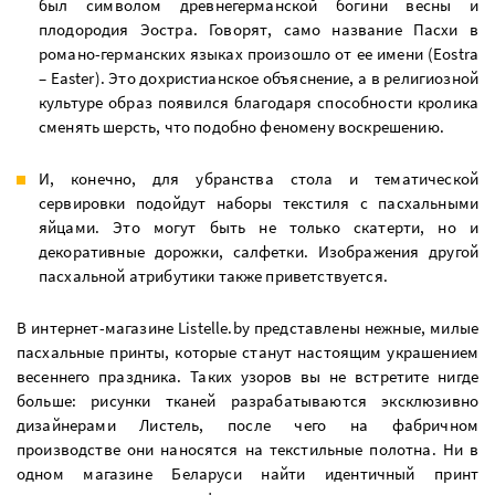
был символом древнегерманской богини весны и
плодородия Эостра. Говорят, само название Пасхи в
романо-германских языках произошло от ее имени (Eostra
– Easter). Это дохристианское объяснение, а в религиозной
культуре образ появился благодаря способности кролика
сменять шерсть, что подобно феномену воскрешению.
И, конечно, для убранства стола и тематической
сервировки подойдут наборы текстиля с пасхальными
яйцами. Это могут быть не только скатерти, но и
декоративные дорожки, салфетки. Изображения другой
пасхальной атрибутики также приветствуется.
В интернет-магазине Listelle.by представлены нежные, милые
пасхальные принты, которые станут настоящим украшением
весеннего праздника. Таких узоров вы не встретите нигде
больше: рисунки тканей разрабатываются эксклюзивно
дизайнерами Листель, после чего на фабричном
производстве они наносятся на текстильные полотна. Ни в
одном магазине Беларуси найти идентичный принт