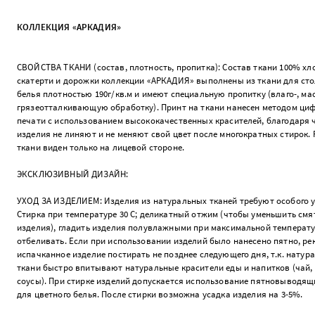
КОЛЛЕКЦИЯ «АРКАДИЯ»
СВОЙСТВА ТКАНИ (состав, плотность, пропитка): Состав ткани 100% хло
скатерти и дорожки коллекции «АРКАДИЯ» выполнены из ткани для ст
белья плотностью 190г/кв.м и имеют специальную пропитку (влаго-, мас
грязеотталкивающую обработку). Принт на ткани нанесен методом ци
печати с использованием высококачественных красителей, благодаря 
изделия не линяют и не меняют свой цвет после многократных стирок. 
ткани виден только на лицевой стороне.
ЭКСКЛЮЗИВНЫЙ ДИЗАЙН:
УХОД ЗА ИЗДЕЛИЕМ: Изделия из натуральных тканей требуют особого у
Стирка при температуре 30 С; деликатный отжим (чтобы уменьшить смя
изделия), гладить изделия полувлажными при максимальной температу
отбеливать. Если при использовании изделий было нанесено пятно, р
испачканное изделие постирать не позднее следующего дня, т.к. натур
ткани быстро впитывают натуральные красители еды и напитков (чай,
соусы). При стирке изделий допускается использование пятновыводящ
для цветного белья. После стирки возможна усадка изделия на 3-5%.