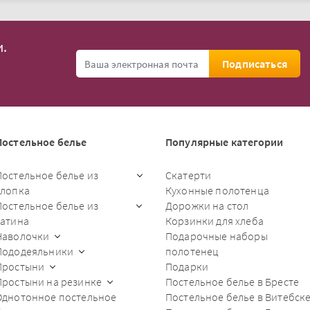
.
Подписаться
Постельное белье
Популярные категории
Постельное белье из
Скатерти
хлопка
Кухонные полотенца
Постельное белье из
Дорожки на стол
сатина
Корзинки для хлеба
Наволочки
Подарочные наборы
Пододеяльники
полотенец
Простыни
Подарки
Простыни на резинке
Постельное белье в Бресте
Однотонное постельное
Постельное белье в Витебск