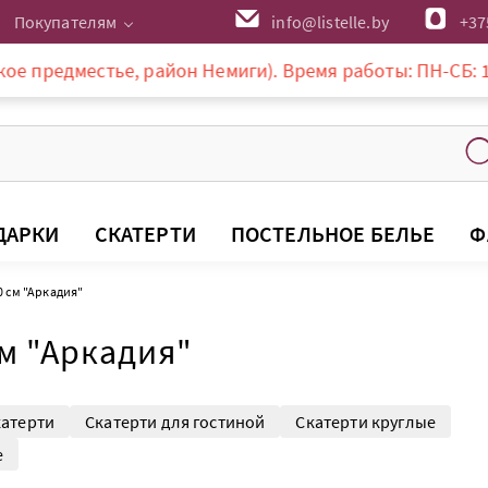
Покупателям
info@listelle.by
+37
естье, район Немиги). Время работы: ПН-СБ: 10-20:00, 
ДАРКИ
СКАТЕРТИ
ПОСТЕЛЬНОЕ БЕЛЬЕ
Ф
0 см "Аркадия"
см "Аркадия"
катерти
Скатерти для гостиной
Скатерти круглые
е