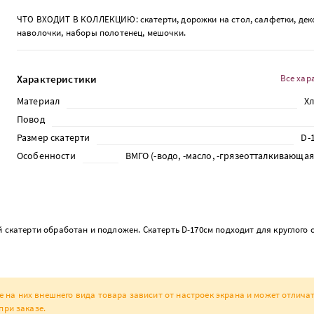
ЧТО ВХОДИТ В КОЛЛЕКЦИЮ: скатерти, дорожки на стол, салфетки, де
наволочки, наборы полотенец, мешочки.
Характеристики
Все хар
Материал
Х
Повод
Размер скатерти
D-
Особенности
ВМГО (-водо, -масло, -грязеотталкивающа
 скатерти обработан и подложен. Скатерть D-170см подходит для круглого 
а них внешнего вида товара зависит от настроек экрана и может отличат
при заказе.