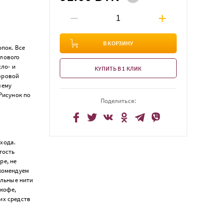
В КОРЗИНУ
пок. Все
олового
ло- и
КУПИТЬ В 1 КЛИК
фровой
чему
Рисунок по
Поделиться:
хода.
тость
ре, не
екомендуем
альные нити
 кофе,
их средств