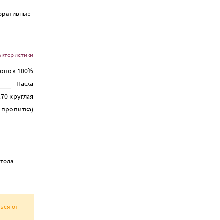
коративные
актеристики
лопок 100%
Пасха
170 круглая
я пропитка)
стола
ься от