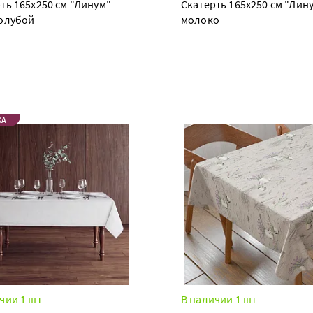
ть 165х250 см "Линум"
Скатерть 165х250 см "Лин
голубой
молоко
КА
чии 1 шт
В наличии 1 шт