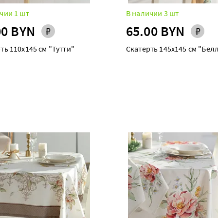
чии 1 шт
В наличии 3 шт
00 BYN
65.00 BYN
ть 110х145 см "Тутти"
Скатерть 145х145 см "Бел