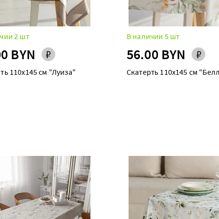
чии 2 шт
В наличии 5 шт
00 BYN
56.00 BYN
ть 110х145 см "Луиза"
Скатерть 110х145 см "Бел