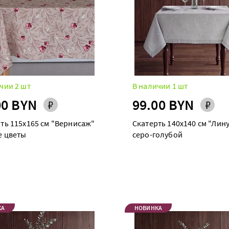
чии 2 шт
В наличии 1 шт
00 BYN
99.00 BYN
ть 115х165 см "Вернисаж"
Скатерть 140х140 см "Лин
е цветы
серо-голубой
КА
НОВИНКА