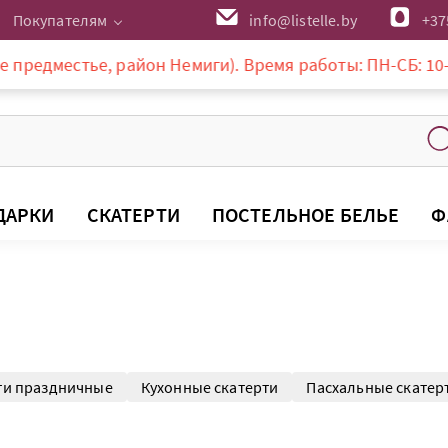
Покупателям
info@listelle.by
+37
айон Немиги). Время работы: ПН-СБ: 10-20:00, ВС: 10-18
ДАРКИ
СКАТЕРТИ
ПОСТЕЛЬНОЕ БЕЛЬЕ
Ф
ти праздничные
Кухонные скатерти
Пасхальные скатер