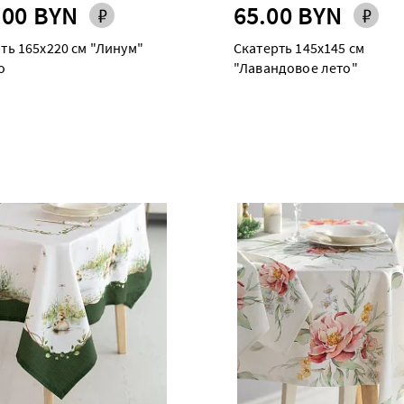
.00 BYN
65.00 BYN
ть 165х220 см "Линум"
Скатерть 145х145 см
о
"Лавандовое лето"