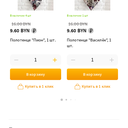
В наличии 4 шт
В наличии 1 шт
В 
2
16.00 BYN
16.00 BYN
9.60 BYN
9.60 BYN
На
"
Полотенце "Пион", 1 шт.
Полотенце "Василёк", 1
шт.
В корзину
В корзину
Купить в 1 клик
Купить в 1 клик