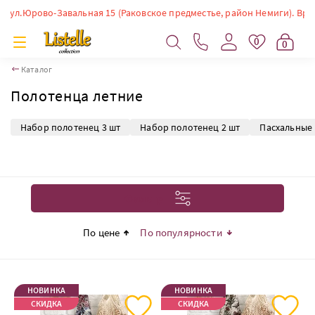
во-Завальная 15 (Раковское предместье, район Немиги). Время работы: 
0
0
Каталог
Полотенца летние
Набор полотенец 3 шт
Набор полотенец 2 шт
Пасхальные
Фильтр
По цене
По популярности
НОВИНКА
НОВИНКА
СКИДКА
СКИДКА