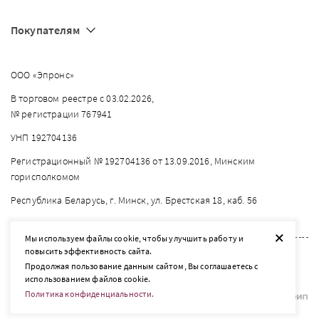
Покупателям
ООО «Эпронс»
В торговом реестре с 03.02.2026,
№ регистрации 767941
УНП 192704136
Регистрационный № 192704136 от 13.09.2016, Минским
горисполкомом
Республика Беларусь, г. Минск, ул. Брестская 18, каб. 56
+
Мы используем файлы cookie, чтобы улучшить работу и
повысить эффективность сайта.
2026 © listelle.by
Продолжая пользование данным сайтом, Вы соглашаетесь с
Разработка сайта — SLAM
использованием файлов cookie.
Политика конфиденциальности.