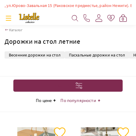
рово-Завальная 15 (Раковское предместье, район Немиги). Время работы
0
0
Каталог
Дорожки на стол летние
Весенние дорожки на стол
Пасхальные дорожки на стол
Н
Фильтр
По цене
По популярности