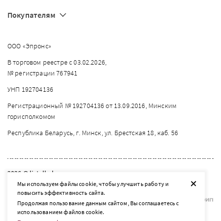
Покупателям
ООО «Эпронс»
В торговом реестре с 03.02.2026,
№ регистрации 767941
УНП 192704136
Регистрационный № 192704136 от 13.09.2016, Минским
горисполкомом
Республика Беларусь, г. Минск, ул. Брестская 18, каб. 56
2026 © listelle.by
+
Мы используем файлы cookie, чтобы улучшить работу и
Разработка сайта — SLAM
повысить эффективность сайта.
Продолжая пользование данным сайтом, Вы соглашаетесь с
использованием файлов cookie.