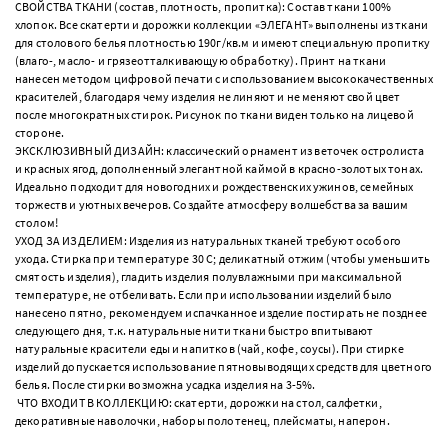
СВОЙСТВА ТКАНИ (состав, плотность, пропитка): Состав ткани 100%
хлопок. Все скатерти и дорожки коллекции «ЭЛЕГАНТ» выполнены из ткани
для столового белья плотностью 190г/кв.м и имеют специальную пропитку
(влаго-, масло- и грязеотталкивающую обработку). Принт на ткани
нанесен методом цифровой печати с использованием высококачественных
красителей, благодаря чему изделия не линяют и не меняют свой цвет
после многократных стирок. Рисунок по ткани виден только на лицевой
стороне.
ЭКСКЛЮЗИВНЫЙ ДИЗАЙН: классический орнамент из веточек остролиста
и красных ягод, дополненный элегантной каймой в красно-золотых тонах.
Идеально подходит для новогодних и рождественских ужинов, семейных
торжеств и уютных вечеров. Создайте атмосферу волшебства за вашим
столом!
УХОД ЗА ИЗДЕЛИЕМ: Изделия из натуральных тканей требуют особого
ухода. Стирка при температуре 30 С; деликатный отжим (чтобы уменьшить
смятость изделия), гладить изделия полувлажными при максимальной
температуре, не отбеливать. Если при использовании изделий было
нанесено пятно, рекомендуем испачканное изделие постирать не позднее
следующего дня, т.к. натуральные нити ткани быстро впитывают
натуральные красители еды и напитков (чай, кофе, соусы). При стирке
изделий допускается использование пятновыводящих средств для цветного
белья. После стирки возможна усадка изделия на 3-5%.
ЧТО ВХОДИТ В КОЛЛЕКЦИЮ: скатерти, дорожки на стол, салфетки,
декоративные наволочки, наборы полотенец, плейсматы, наперон.