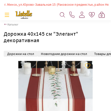
 Минск, ул.Юрово-Завальная 15 (Раковское предместье, район Немиги). 
0
0
Каталог
Дорожка 40х145 см "Элегант"
декоративная
Дорожки на стол
Новогодние дорожки на стол
Товары дл