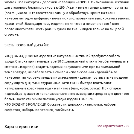
хлопок. Все скатерти и дорожки коллекции «ТОРОНТО» выполнены из ткани
для столового белья плотностью 190г/кв.м и имеют специальную пропитку
(влаго-, масло- и грязеотталкивающую обработку). Принт на ткани
нанесен методом цифровой печати с использованием высококачественных
красителей, благодаря чему изделия не линяют и не меняют свой цвет
после многократных стирок. Рисунок по ткани виден только на лицевой
стороне.
ЭКСКЛЮЗИВНЫЙ ДИЗАЙН:
УХОД ЗА ИЗДЕЛИЕМ: Изделия из натуральных тканей требуют особого
ухода. Стирка при температуре 30 С; деликатный отжим (чтобы уменьшить
смятость изделия), гладить изделия полувлажными при максимальной
температуре, не отбеливать. Если при использовании изделий было
нанесено пятно, рекомендуем испачканное изделие постирать не позднее
следующего дня, т.к. натуральные нити ткани быстро впитывают
натуральные красители еды и напитков (чай, кофе, соусы). При стирке
изделий допускается использование пятновыводящих средств для цветного
белья. После стирки возможна усадка изделия на 3-5%.
ЧТО ВХОДИТ В КОЛЛЕКЦИЮ: скатерти, дорожки, наволочки, наборы
салфеток, наборы полотенец, плейсматы.
Характеристики
Все характеристики