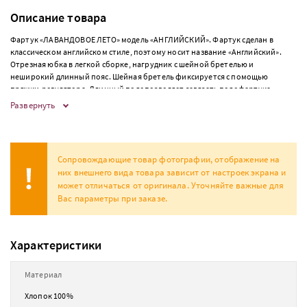
Описание товара
Фартук «ЛАВАНДОВОЕ ЛЕТО» модель «АНГЛИЙСКИЙ». Фартук сделан в
классическом английском стиле, поэтому носит название «Английский».
Отрезная юбка в легкой сборке, нагрудник с шейной бретелью и
неширокий длинный пояс. Шейная бретель фиксируется с помощью
пряжки-регулятора. Длинный пояс позволяет завязать пояс фартука
женщинам от 42 до 64 размера. Длина фартука – 81см, ширина по талии –
Развернуть
60см. Фартук прекрасно садится на фигуру женщин, которые любят
классический стиль.
Сопровождающие товар фотографии, отображение на
них внешнего вида товара зависит от настроек экрана и
может отличаться от оригинала. Уточняйте важные для
Вас параметры при заказе.
Характеристики
Материал
Хлопок 100%