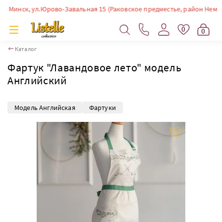
Минск, ул.Юрово-Завальная 15 (Раковское предместье, район Немиги). В
0
0
Каталог
Фартук "Лавандовое лето" модель
Английский
Модель Английская
Фартуки