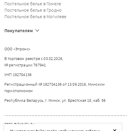
Постельное белье в Гомеле
Постельное белье в Гродно
Постельное белье в Могилеве
Покупателям
ООО «Эпронс»
В торговом реестре с 03.02.2026,
№ регистрации 767941
УНП 192704136
Регистрационный № 192704136 от 13.09.2016, Минским
горисполкомом
Республика Беларусь, г. Минск, ул. Брестская 18, каб. 56
2026 © listelle.by
+
Мы используем файлы cookie, чтобы улучшить работу и