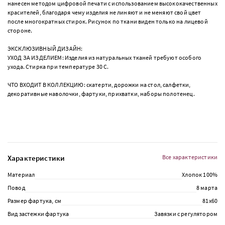
нанесен методом цифровой печати с использованием высококачественных
красителей, благодаря чему изделия не линяют и не меняют свой цвет
после многократных стирок. Рисунок по ткани виден только на лицевой
стороне.
ЭКСКЛЮЗИВНЫЙ ДИЗАЙН:
УХОД ЗА ИЗДЕЛИЕМ: Изделия из натуральных тканей требуют особого
ухода. Стирка при температуре 30 С.
ЧТО ВХОДИТ В КОЛЛЕКЦИЮ: скатерти, дорожки на стол, салфетки,
декоративные наволочки, фартуки, прихватки, наборы полотенец.
Характеристики
Все характеристики
Материал
Хлопок 100%
Повод
8 марта
Размер фартука, см
81х60
Вид застежки фартука
Завязки с регулятором