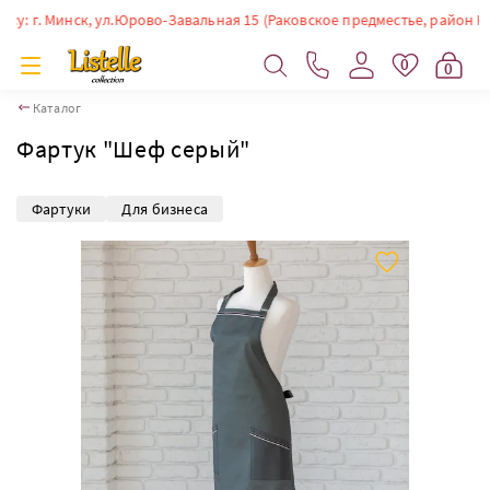
 г. Минск, ул.Юрово-Завальная 15 (Раковское предместье, район Немиги
0
0
Каталог
Фартук "Шеф серый"
Фартуки
Для бизнеса