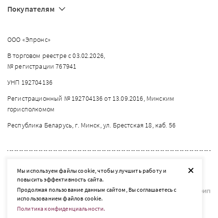
Покупателям
ООО «Эпронс»
В торговом реестре с 03.02.2026,
№ регистрации 767941
УНП 192704136
Регистрационный № 192704136 от 13.09.2016, Минским
горисполкомом
Республика Беларусь, г. Минск, ул. Брестская 18, каб. 56
2026 © listelle.by
+
Мы используем файлы cookie, чтобы улучшить работу и
Разработка сайта — SLAM
повысить эффективность сайта.
Продолжая пользование данным сайтом, Вы соглашаетесь с
использованием файлов cookie.
Политика конфиденциальности.