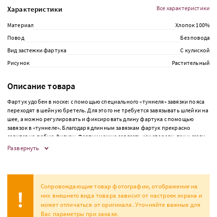
Характеристики
Все характеристики
Материал
Хлопок 100%
Повод
Без повода
Вид застежки фартука
С кулиской
Рисунок
Растительный
Описание товара
Фартук удобен в носке: с помощью специального «туннеля» завязки пояса
переходят в шейную бретель. Для этого не требуется завязывать шлейки на
шее, а можно регулировать и фиксировать длину фартука с помощью
завязок в «туннеле». Благодаря длинным завязкам фартук прекрасно
садится на любую фигуру. Фартук можно завязать как спереди, так и сзади.
Ширина фартука - 70см, длина фартука – 87см. Фартук имеет 1 накладной
Развернуть
карман.
Сопровождающие товар фотографии, отображение на
них внешнего вида товара зависит от настроек экрана и
может отличаться от оригинала. Уточняйте важные для
Вас параметры при заказе.