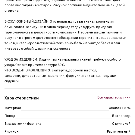
после многократных стирок. Рисунок по ткани виден только на лицевой
стороне.
ЭКСКЛЮЗИВНЫЙ ДИЗАЙН: Это новая экстравагантная коллекция.
Замысловатые рисунки плавно переходят друг в друга, придавая
гармоничность и целостность композиции. Необычный фантазийный
рисунок в строгом цвете оценят обладатели строгих интерьеров светлых
тонов, интерьеров в стиле хай-тек.Чёрно-белый принт добавит в ваш
интерьер особый шарм и изысканность.
УХОД ЗА ИЗДЕЛИЕМ: Изделия из натуральных тканей требуют особого
ухода. Стирка при температуре 30 С.
ЧТО ВХОДИТ В КОЛЛЕКЦИЮ: скатерти, дорожки на стол,
салфетки, декоративные наволочки, фартуки, прихватки, подушки-
сидушки.
Характеристики
Все характеристики
Материал
Хлопок 100%
Повод
Без повода
Вид застежки фартука
С кулиской
Рисунок
Растительный