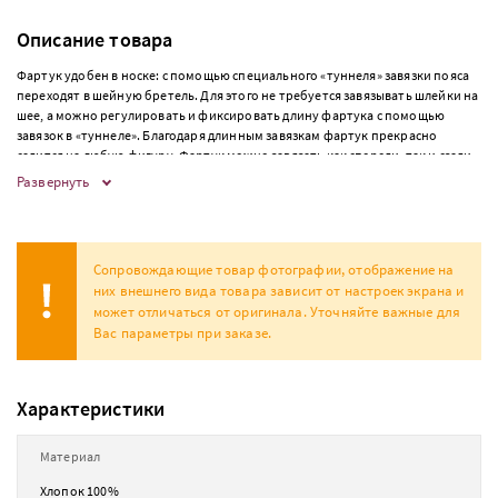
Описание товара
Фартук удобен в носке: с помощью специального «туннеля» завязки пояса
переходят в шейную бретель. Для этого не требуется завязывать шлейки на
шее, а можно регулировать и фиксировать длину фартука с помощью
завязок в «туннеле». Благодаря длинным завязкам фартук прекрасно
садится на любую фигуру. Фартук можно завязать как спереди, так и сзади.
Ширина фартука - 70см, длина фартука – 87см. Фартук имеет 1 накладной
Развернуть
карман.
Сопровождающие товар фотографии, отображение на
них внешнего вида товара зависит от настроек экрана и
может отличаться от оригинала. Уточняйте важные для
Вас параметры при заказе.
Характеристики
Материал
Хлопок 100%