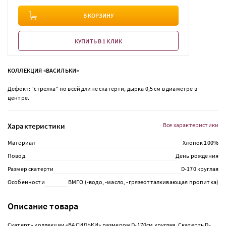
В КОРЗИНУ
КУПИТЬ В 1 КЛИК
КОЛЛЕКЦИЯ «ВАСИЛЬКИ»
Дефект: "стрелка" по всей длине скатерти, дырка 0,5 см в диаметре в
центре.
Характеристики
Все характеристики
Материал
Хлопок 100%
Повод
День рождения
Размер скатерти
D-170 круглая
Особенности
ВМГО (-водо, -масло, -грязеотталкивающая пропитка)
Описание товара
Скатерть коллекции «ВАСИЛЬКИ» размером D-170см круглая. Скатерть D-