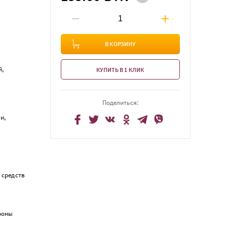
В КОРЗИНУ
й,
КУПИТЬ В 1 КЛИК
Поделиться:
и,
 средств
ороны