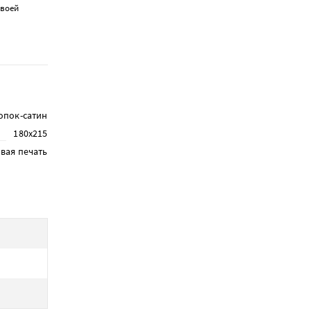
своей
опок-сатин
180х215
вая печать