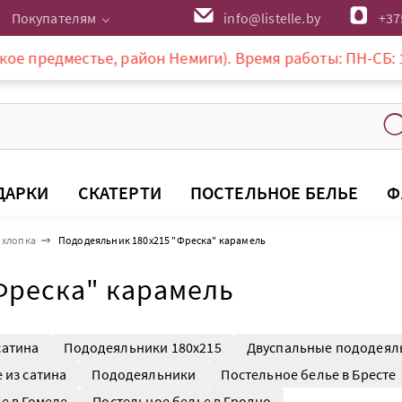
Покупателям
info@listelle.by
+37
естье, район Немиги). Время работы: ПН-СБ: 10-20:00, 
ДАРКИ
СКАТЕРТИ
ПОСТЕЛЬНОЕ БЕЛЬЕ
Ф
 хлопка
Пододеяльник 180х215 "Фреска" карамель
Фреска" карамель
сатина
Пододеяльники 180x215
Двуспальные пододеял
 из сатина
Пододеяльники
Постельное белье в Бресте
е в Гомеле
Постельное белье в Гродно