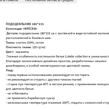
ПОДОДЕЯЛЬНИК 180*215
Коллекция «ФРЕСКА»
Детали:
пододеяльник 180*215 см с застёжкой в виде потайной молние
расположенной в боковом шве.
Ткань:
хлопок 100%, сатин
Плотность ткани:
125 гр/м
2
Цвет:
карамель
Главная особенность постельного белья Listelle collection в уникальност
благодаря эксклюзивным дизайнам принтов, разработанных нашими
дизайнерами, и особой неповторимостью цветовой гаммы.
Уход:
- перед первым использованием рекомендуется постирать
- не рекомендуется стирать с другими типами тканей
- стирка при температуре 40°С в мягком режиме, с применением моющих
для цветного белья
- не отбеливать
- не применять барабанную сушку
- максимальная температура глажения 200°С, гладить с изнаночной ст