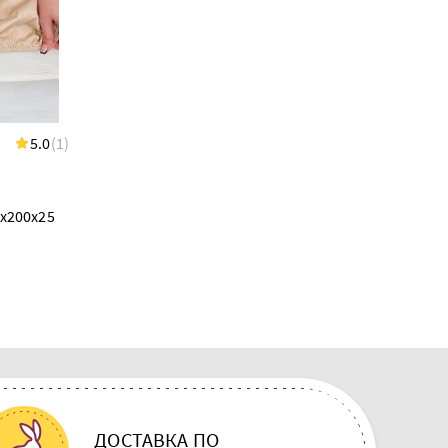
5.0
(1)
В наличии 2 шт
5.0
(1)
124.00 BYN
х200х25
Простыня на резинке 160х200х30
"Фреска"
ДОСТАВКА ПО