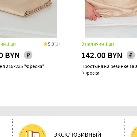
ии 1 шт
5.0
(1)
В наличии 1 шт
0 BYN
142.00 BYN
ня 215х235 "Фреска"
Простыня на резинке 180
"Фреска"
ЭКСКЛЮЗИВНЫЙ