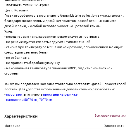
Плотность ткани:
125 гр/м
2
Цвет:
Розовый.
Главная особенность постельного белья Listelle collection в уникальности,
благодаря эксклюзивным дизайнам принтов, разработанных нашими
дизайнерами, и особой неповторимостью цветовой гаммы.
Уход:
- перед первым использованием рекомендуется постирать
- не рекомендуется стирать с другими типами тканей
- стирка при температуре 40°С в мягком режиме, с применением моющих
средств для цветного белья
- не отбеливать
- не применять барабанную сушку
- максимальная температура глажения 200°С, гладить с изнаночной
стороны
Так же мы предлагаем Вам самостоятельно составлять дизайн-проект своей
постели.
Для удобства использования дополнительно разработаны:
-
простыни
, в том числе
простыни на резинке
-
наволочки 50*70 см
,
70*70 см
Характеристики
Все характеристики
Материал
Хлопок-сатин