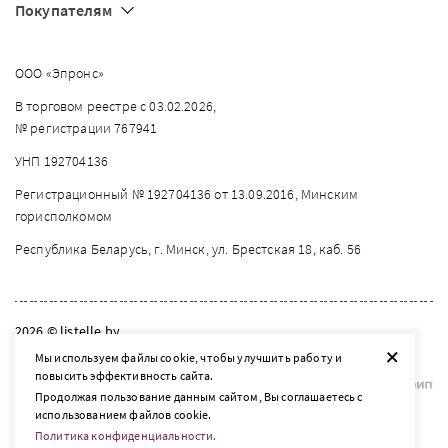
Покупателям
ООО «Эпронс»
В торговом реестре с 03.02.2026,
№ регистрации 767941
УНП 192704136
Регистрационный № 192704136 от 13.09.2016, Минским
горисполкомом
Республика Беларусь, г. Минск, ул. Брестская 18, каб. 56
2026 © listelle.by
+
Разработка сайта — SLAM
Мы используем файлы cookie, чтобы улучшить работу и
повысить эффективность сайта.
Продолжая пользование данным сайтом, Вы соглашаетесь с
использованием файлов cookie.
Политика конфиденциальности.