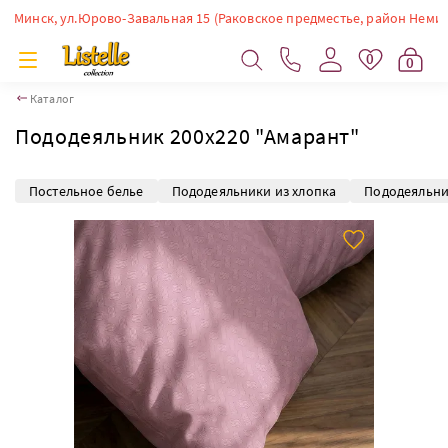
инск, ул.Юрово-Завальная 15 (Раковское предместье, район Немиги). Вр
0
0
Каталог
Пододеяльник 200х220 "Амарант"
Постельное белье
Пододеяльники из хлопка
Пододеяльни