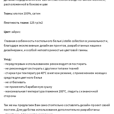
расположенной в боковом шве
Ткань:
хлопок 100%, сатин
Плотность ткани:
125 гр/м2
Цвет:
айрис
Главная особенность постельного белья Listelle collection в уникальности,
благодаря эксклюзивным дизайнам принтов, разработанных нашими
дизайнерами, и особой неповторимостью цветовой гаммы.
Уход:
- перед первым использованием рекомендуется постирать
- не рекомендуется стирать с другими типами тканей
- стирка при температуре 40°С в мягком режиме, с применением моющих
средств для цветного белья
- не отбеливать
- не применять барабанную сушку
- максимальная температура глажения 200°С, гладить с изнаночной
стороны
Так же мы предлагаем Вам самостоятельно составлять дизайн-проект своей
постели. Для удобства использования дополнительно разработаны: