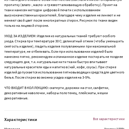
пропитку (влаго-, масло- и грязеотталкивающую обработку). Принт на
ткани нанесен методом цифровой печати с использованием
высококачественных красителей, благодаря чему изделия не линяют и не
меняют свой цвет после многократных стирок. Рисунок по ткани виден
только на лицевой стороне.
УХОД ЗА ИЗДЕЛИЕМ: Изделия из натуральных тканей требуют особого
ухода. Стирка при температуре 30 С; деликатный отжим (чтобы уменьшить
смятость изделия), гладить изделия полувлажными при максимальной
температуре, не отбеливать. Если при использовании изделий было
нанесено пятно, рекомендуем испачканное изделие постирать не позднее
следующего дня, т.к. натуральные нити ткани быстро впитывают
натуральные красители еды и напитков (чай, кофе, соусы). При стирке
изделий допускается использование пятновыводящих средств для цветного
белья. После стирки возможна усадка изделия на 3-5%.
ЧТО ВХОДИТ В КОЛЛЕКЦИЮ: скатерти, дорожки на стол, салфетки,
декоративные наволочки, наборы полотенец, плейсматы, мешки
декоративные.
Характеристики
Все характеристики
Материал
Хлопок 100%