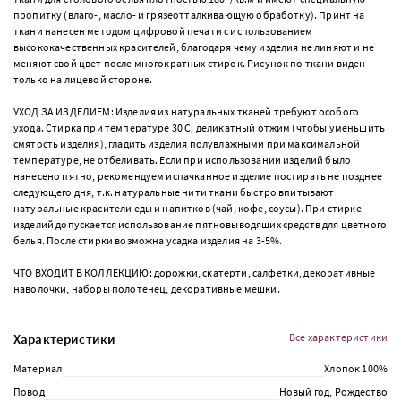
пропитку (влаго-, масло- и грязеотталкивающую обработку). Принт на
ткани нанесен методом цифровой печати с использованием
высококачественных красителей, благодаря чему изделия не линяют и не
меняют свой цвет после многократных стирок. Рисунок по ткани виден
только на лицевой стороне.
УХОД ЗА ИЗДЕЛИЕМ: Изделия из натуральных тканей требуют особого
ухода. Стирка при температуре 30 С; деликатный отжим (чтобы уменьшить
смятость изделия), гладить изделия полувлажными при максимальной
температуре, не отбеливать. Если при использовании изделий было
нанесено пятно, рекомендуем испачканное изделие постирать не позднее
следующего дня, т.к. натуральные нити ткани быстро впитывают
натуральные красители еды и напитков (чай, кофе, соусы). При стирке
изделий допускается использование пятновыводящих средств для цветного
белья. После стирки возможна усадка изделия на 3-5%.
ЧТО ВХОДИТ В КОЛЛЕКЦИЮ: дорожки, скатерти, салфетки, декоративные
наволочки, наборы полотенец, декоративные мешки.
Характеристики
Все характеристики
Материал
Хлопок 100%
Повод
Новый год, Рождество