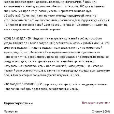
хлопок. Все скатерти и дорожки коллекции «ПРЯНИЧНЫЙ ДОМИК»
выполнены из ткани для столового белья плотностью 180 г/кв.м и имеют
специальную пропитку (влаго-, масло- и грязеотталкивающую
обработку). Принт на ткани нанесен методом цифровой печати с
использованием высококачественных красителей, благодаря чему изделия
не линяют и не меняют свой цвет после многократных стирок. Рисунок по
ткани виден только на лицевой стороне.
УХОД ЗА ИЗДЕЛИЕМ: Изделия из натуральных тканей требуют особого
ухода. Стирка при температуре 30 С; деликатный отжим (чтобы уменьшить
смятость изделия), гладить изделия полувлажными при максимальной
температуре, не отбеливать. Если при использовании изделий было
нанесено пятно, рекомендуем испачканное изделие постирать не позднее
следующего дня, т.к. натуральные нити ткани быстро впитывают
натуральные красители еды и напитков (чай, кофе, соусы). При стирке
изделий допускается использование пятновыводящих средств для цветного
белья. После стирки возможна усадка изделия на 3-5%.
ЧТО ВХОДИТ В КОЛЛЕКЦИЮ: дорожки, скатерти, салфетки, декоративные
наволочки, наборы полотенец, декоративные мешки.
Характеристики
Все характеристики
Материал
Хлопок 100%