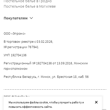
Постельное белье в Гродно
Постельное белье в Могилеве
Покупателям
ООО «Эпронс»
В торговом реестре с 03.02.2026,
№ регистрации 767941
УНП 192704136
Регистрационный № 192704136 от 13.09.2016, Минским
горисполкомом
Республика Беларусь, г. Минск, ул. Брестская 18, каб. 56
2026 © listelle.by
+
Мы используем файлы cookie, чтобы улучшить работу и
Разработка сайта — SLAM
повысить эффективность сайта.