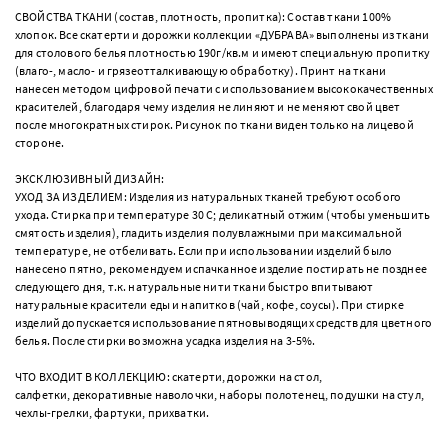
СВОЙСТВА ТКАНИ (состав, плотность, пропитка): Состав ткани 100%
хлопок. Все скатерти и дорожки коллекции «ДУБРАВА» выполнены из ткани
для столового белья плотностью 190г/кв.м и имеют специальную пропитку
(влаго-, масло- и грязеотталкивающую обработку). Принт на ткани
нанесен методом цифровой печати с использованием высококачественных
красителей, благодаря чему изделия не линяют и не меняют свой цвет
после многократных стирок. Рисунок по ткани виден только на лицевой
стороне.
ЭКСКЛЮЗИВНЫЙ ДИЗАЙН:
УХОД ЗА ИЗДЕЛИЕМ: Изделия из натуральных тканей требуют особого
ухода. Стирка при температуре 30 С; деликатный отжим (чтобы уменьшить
смятость изделия), гладить изделия полувлажными при максимальной
температуре, не отбеливать. Если при использовании изделий было
нанесено пятно, рекомендуем испачканное изделие постирать не позднее
следующего дня, т.к. натуральные нити ткани быстро впитывают
натуральные красители еды и напитков (чай, кофе, соусы). При стирке
изделий допускается использование пятновыводящих средств для цветного
белья. После стирки возможна усадка изделия на 3-5%.
ЧТО ВХОДИТ В КОЛЛЕКЦИЮ: скатерти, дорожки на стол,
салфетки, декоративные наволочки, наборы полотенец, подушки на стул,
чехлы-грелки, фартуки, прихватки.