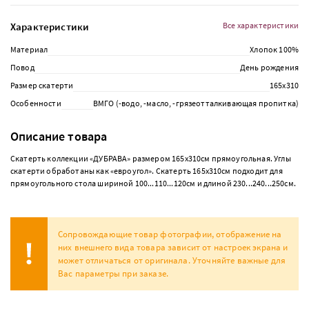
Характеристики
Все характеристики
Материал
Хлопок 100%
Повод
День рождения
Размер скатерти
165х310
Особенности
ВМГО (-водо, -масло, -грязеотталкивающая пропитка)
Описание товара
Скатерть коллекции «ДУБРАВА» размером 165х310см прямоугольная. Углы
скатерти обработаны как «евроугол». Скатерть 165х310см подходит для
прямоугольного стола шириной 100...110...120см и длиной 230...240...250см.
Сопровождающие товар фотографии, отображение на
них внешнего вида товара зависит от настроек экрана и
может отличаться от оригинала. Уточняйте важные для
Вас параметры при заказе.