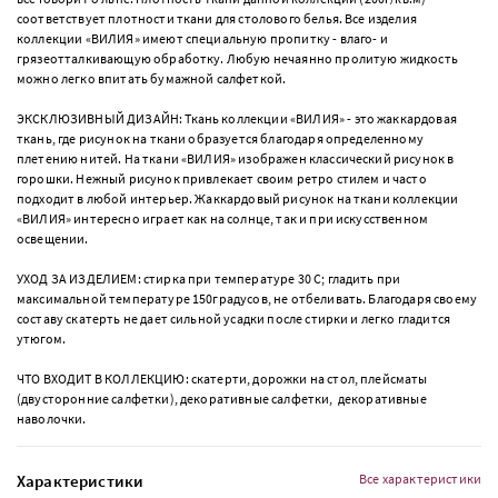
соответствует плотности ткани для столового белья. Все изделия
коллекции «ВИЛИЯ» имеют специальную пропитку - влаго- и
грязеотталкивающую обработку. Любую нечаянно пролитую жидкость
можно легко впитать бумажной салфеткой.
ЭКСКЛЮЗИВНЫЙ ДИЗАЙН: Ткань коллекции «ВИЛИЯ» - это жаккардовая
ткань, где рисунок на ткани образуется благодаря определенному
плетению нитей. На ткани «ВИЛИЯ» изображен классический рисунок в
горошки. Нежный рисунок привлекает своим ретро стилем и часто
подходит в любой интерьер. Жаккардовый рисунок на ткани коллекции
«ВИЛИЯ» интересно играет как на солнце, так и при искусственном
освещении.
УХОД ЗА ИЗДЕЛИЕМ: стирка при температуре 30 С; гладить при
максимальной температуре 150градусов, не отбеливать. Благодаря своему
составу скатерть не дает сильной усадки после стирки и легко гладится
утюгом.
ЧТО ВХОДИТ В КОЛЛЕКЦИЮ: скатерти, дорожки на стол, плейсматы
(двусторонние салфетки), декоративные салфетки, декоративные
наволочки.
Характеристики
Все характеристики