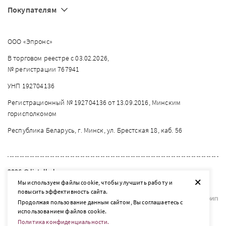
Покупателям
ООО «Эпронс»
В торговом реестре с 03.02.2026,
№ регистрации 767941
УНП 192704136
Регистрационный № 192704136 от 13.09.2016, Минским
горисполкомом
Республика Беларусь, г. Минск, ул. Брестская 18, каб. 56
2026 © listelle.by
+
Мы используем файлы cookie, чтобы улучшить работу и
Разработка сайта — SLAM
повысить эффективность сайта.
Продолжая пользование данным сайтом, Вы соглашаетесь с
использованием файлов cookie.
Политика конфиденциальности.