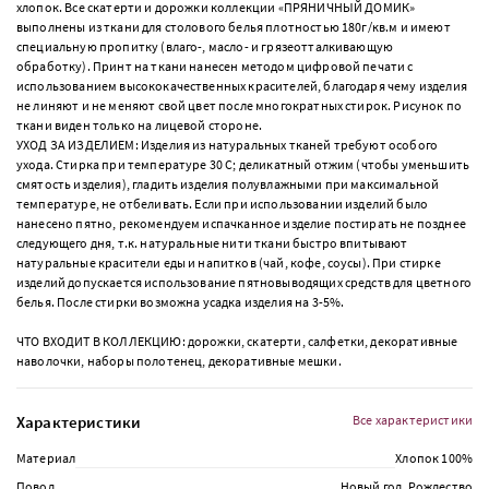
хлопок. Все скатерти и дорожки коллекции «ПРЯНИЧНЫЙ ДОМИК»
выполнены из ткани для столового белья плотностью 180г/кв.м и имеют
специальную пропитку (влаго-, масло- и грязеотталкивающую
обработку). Принт на ткани нанесен методом цифровой печати с
использованием высококачественных красителей, благодаря чему изделия
не линяют и не меняют свой цвет после многократных стирок. Рисунок по
ткани виден только на лицевой стороне.
УХОД ЗА ИЗДЕЛИЕМ: Изделия из натуральных тканей требуют особого
ухода. Стирка при температуре 30 С; деликатный отжим (чтобы уменьшить
смятость изделия), гладить изделия полувлажными при максимальной
температуре, не отбеливать. Если при использовании изделий было
нанесено пятно, рекомендуем испачканное изделие постирать не позднее
следующего дня, т.к. натуральные нити ткани быстро впитывают
натуральные красители еды и напитков (чай, кофе, соусы). При стирке
изделий допускается использование пятновыводящих средств для цветного
белья. После стирки возможна усадка изделия на 3-5%.
ЧТО ВХОДИТ В КОЛЛЕКЦИЮ: дорожки, скатерти, салфетки, декоративные
наволочки, наборы полотенец, декоративные мешки.
Характеристики
Все характеристики
Материал
Хлопок 100%
Повод
Новый год, Рождество