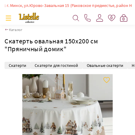
. Минск, ул.Юрово-Завальная 15 (Раковское предместье, район Немиги).
0
0
Каталог
Скатерть овальная 150х200 см
"Пряничный домик"
Скатерти
Скатерти для гостиной
Овальные скатерти
Н