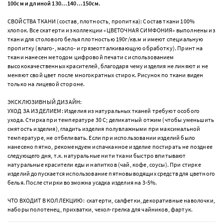
100см и длиной 130…140…150см.
СВОЙСТВА ТКАНИ (состав, плотность, пропитка): Состав ткани 100%
хлопок. Все скатерти из коллекции «ЦВЕТОЧНАЯ СИМФОНИЯ» выполнены из
ткани для столового белья плотностью 190г/кв.м и имеют специальную
пропитку (влаго-, масло- и грязеотталкивающую обработку). Принт на
ткани нанесен методом цифровой печати с использованием
высококачественных красителей, благодаря чему изделия не линяют и не
меняют свой цвет после многократных стирок. Рисунок по ткани виден
только на лицевой стороне.
ЭКСКЛЮЗИВНЫЙ ДИЗАЙН:
УХОД ЗА ИЗДЕЛИЕМ: Изделия из натуральных тканей требуют особого
ухода. Стирка при температуре 30 С; деликатный отжим (чтобы уменьшить
смятость изделия), гладить изделия полувлажными при максимальной
температуре, не отбеливать. Если при использовании изделий было
нанесено пятно, рекомендуем испачканное изделие постирать не позднее
следующего дня, т.к. натуральные нити ткани быстро впитывают
натуральные красители еды и напитков (чай, кофе, соусы). При стирке
изделий допускается использование пятновыводящих средств для цветного
белья. После стирки возможна усадка изделия на 3-5%.
ЧТО ВХОДИТ В КОЛЛЕКЦИЮ: скатерти, салфетки, декоративные наволочки,
наборы полотенец, прихватки, чехол-грелка для чайников, фартук.