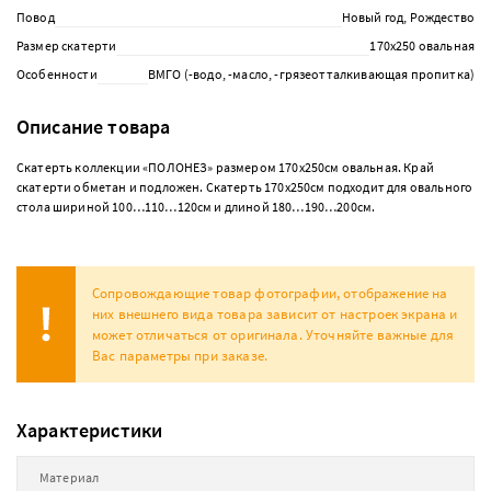
Повод
Новый год, Рождество
Размер скатерти
170х250 овальная
Особенности
ВМГО (-водо, -масло, -грязеотталкивающая пропитка)
Описание товара
Скатерть коллекции «ПОЛОНЕЗ» размером 170х250см овальная. Край
скатерти обметан и подложен. Скатерть 170х250см подходит для овального
стола шириной 100…110…120см и длиной 180…190…200см.
Сопровождающие товар фотографии, отображение на
них внешнего вида товара зависит от настроек экрана и
может отличаться от оригинала. Уточняйте важные для
Вас параметры при заказе.
Характеристики
Материал