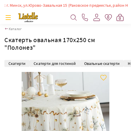
г. Минск, ул.Юрово-Завальная 15 (Раковское предместье, район Немиги).
0
0
Каталог
Скатерть овальная 170х250 см
"Полонез"
Скатерти
Скатерти для гостиной
Овальные скатерти
Н