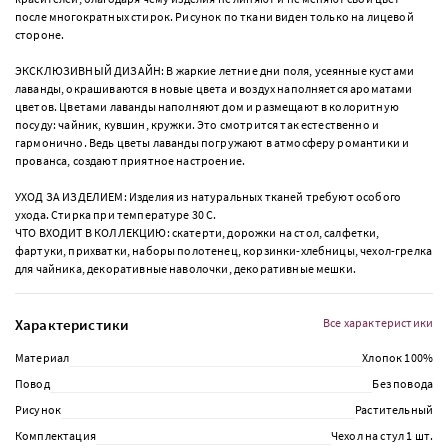
после многократных стирок. Рисунок по ткани виден только на лицевой
стороне.
ЭКСКЛЮЗИВНЫЙ ДИЗАЙН: В жаркие летние дни поля, усеянные кустами
лаванды, окрашиваются в новые цвета и воздух наполняется ароматами
цветов. Цветами лаванды наполняют дом и размещают в колоритную
посуду: чайник, кувшин, кружки. Это смотрится так естественно и
гармонично. Ведь цветы лаванды погружают в атмосферу романтики и
прованса, создают приятное настроение.
УХОД ЗА ИЗДЕЛИЕМ: Изделия из натуральных тканей требуют особого
ухода. Стирка при температуре 30 С.
ЧТО ВХОДИТ В КОЛЛЕКЦИЮ: скатерти, дорожки на стол, салфетки,
фартуки, прихватки, наборы полотенец, корзинки-хлебницы, чехол-грелка
для чайника, декоративные наволочки, декоративные мешки.
Характеристики
Все характеристики
Материал
Хлопок 100%
Повод
Без повода
Рисунок
Растительный
Комплектация
Чехол на стул 1 шт.