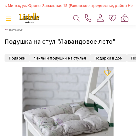
. Минск, ул.Юрово-Завальная 15 (Раковское предместье, район Немиги). 
0
0
Каталог
Подушка на стул "Лавандовое лето"
Подарки
Чехлы и подушки на стулья
Подарки в дом
По