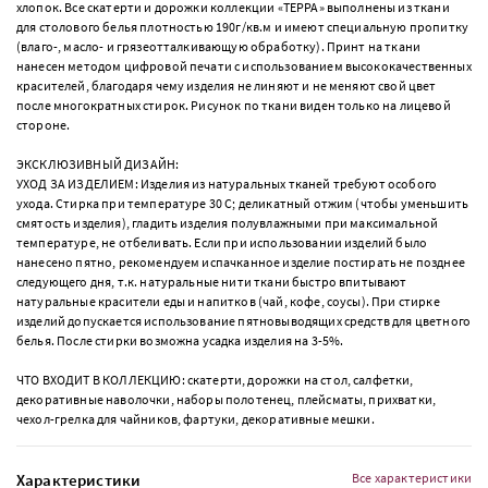
хлопок. Все скатерти и дорожки коллекции «ТЕРРА» выполнены из ткани
для столового белья плотностью 190г/кв.м и имеют специальную пропитку
(влаго-, масло- и грязеотталкивающую обработку). Принт на ткани
нанесен методом цифровой печати с использованием высококачественных
красителей, благодаря чему изделия не линяют и не меняют свой цвет
после многократных стирок. Рисунок по ткани виден только на лицевой
стороне.
ЭКСКЛЮЗИВНЫЙ ДИЗАЙН:
УХОД ЗА ИЗДЕЛИЕМ: Изделия из натуральных тканей требуют особого
ухода. Стирка при температуре 30 С; деликатный отжим (чтобы уменьшить
смятость изделия), гладить изделия полувлажными при максимальной
температуре, не отбеливать. Если при использовании изделий было
нанесено пятно, рекомендуем испачканное изделие постирать не позднее
следующего дня, т.к. натуральные нити ткани быстро впитывают
натуральные красители еды и напитков (чай, кофе, соусы). При стирке
изделий допускается использование пятновыводящих средств для цветного
белья. После стирки возможна усадка изделия на 3-5%.
ЧТО ВХОДИТ В КОЛЛЕКЦИЮ: скатерти, дорожки на стол, салфетки,
декоративные наволочки, наборы полотенец, плейсматы, прихватки,
чехол-грелка для чайников, фартуки, декоративные мешки.
Характеристики
Все характеристики