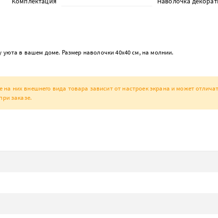
Комплектация
Наволочка декорати
 уюта в вашем доме. Размер наволочки 40х40 см, на молнии.
а них внешнего вида товара зависит от настроек экрана и может отличат
при заказе.