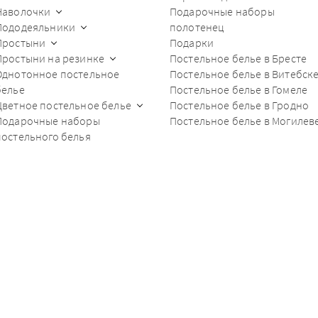
Наволочки
Подарочные наборы
Пододеяльники
полотенец
Простыни
Подарки
Простыни на резинке
Постельное белье в Бресте
Однотонное постельное
Постельное белье в Витебск
белье
Постельное белье в Гомеле
Цветное постельное белье
Постельное белье в Гродно
Подарочные наборы
Постельное белье в Могилев
постельного белья