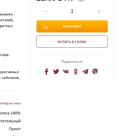
нанесен
ителей,
кратных
В КОРЗИНУ
КУПИТЬ В 1 КЛИК
хода.
Поделиться:
коративные
я чайников,
актеристики
лопок 100%
стительный
Принт