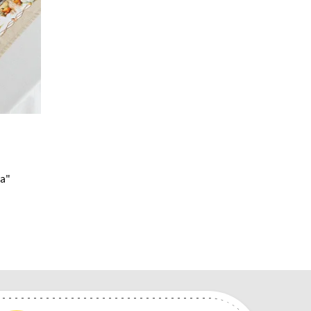
В наличии 4 шт
32.00 BYN
а"
Набор Set-4 салфеток "Терра"