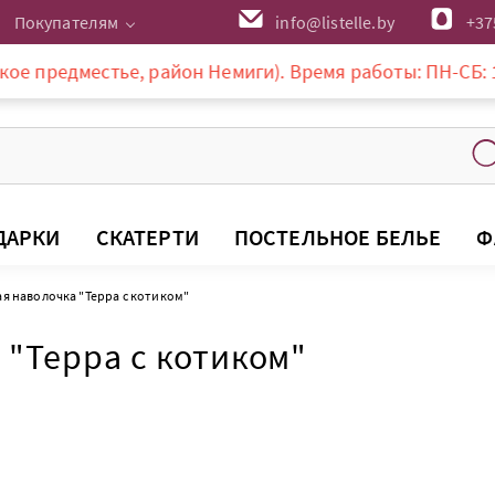
Покупателям
info@listelle.by
+37
местье, район Немиги). Время работы: ПН-СБ: 10-20:00,
ДАРКИ
СКАТЕРТИ
ПОСТЕЛЬНОЕ БЕЛЬЕ
Ф
я наволочка "Терра с котиком"
 "Терра с котиком"