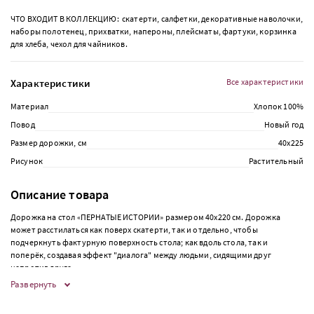
ЧТО ВХОДИТ В КОЛЛЕКЦИЮ: скатерти, салфетки, декоративные наволочки,
наборы полотенец, прихватки, напероны, плейсматы, фартуки, корзинка
для хлеба, чехол для чайников.
Характеристики
Все характеристики
Материал
Хлопок 100%
Повод
Новый год
Размер дорожки, см
40х225
Рисунок
Растительный
Описание товара
Дорожка на стол «ПЕРНАТЫЕ ИСТОРИИ» размером 40х220 см. Дорожка
может расстилаться как поверх скатерти, так и отдельно, чтобы
подчеркнуть фактурную поверхность стола; как вдоль стола, так и
поперёк, создавая эффект "диалога" между людьми, сидящими друг
напротив друга.
Развернуть