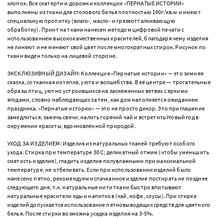
хлопок. Все скатерти и дорожки коллекции «ПЕРНАТЫЕ ИСТОРИИ»
выполнены из ткани для столового белья плотностью 190г/кв.м и имеют
специальную пропитку (влаго-, масло- и грязеотталкивающую
обработку). Принт на ткани нанесен методом цифровой печати с
использованием высококачественных красителей, благодаря чему изделия
не линяют и не меняют свой цвет после многократных стирок. Рисунок по
ткани виден только на лицевой стороне.
ЭКСКЛЮЗИВНЫЙ ДИЗАЙН: Коллекция «Пернатые истории» — это зимняя
сказка, сотканная из тепла, уюта и волшебства. В её центре — трогательные
образы птиц, уютно устроившихся на заснеженных ветвях с яркими
ягодами, словно наблюдающих за тем, как дом наполняется ожиданием
праздника. «Пернатые истории» — это не просто декор. Это приглашение
замедлиться, зажечь свечи, налить горячий чай и встретить Новый год в
окружении красоты, вдохновлённой природой.
УХОД ЗА ИЗДЕЛИЕМ: Изделия из натуральных тканей требуют особого
ухода. Стирка при температуре 30 С; деликатный отжим (чтобы уменьшить
смятость изделия), гладить изделия полувлажными при максимальной
температуре, не отбеливать. Если при использовании изделий было
нанесено пятно, рекомендуем испачканное изделие постирать не позднее
следующего дня, т.к. натуральные нити ткани быстро впитывают
натуральные красители еды и напитков (чай, кофе, соусы). При стирке
изделий допускается использование пятновыводящих средств для цветного
белья. После стирки возможна усадка изделия на 3-5%.