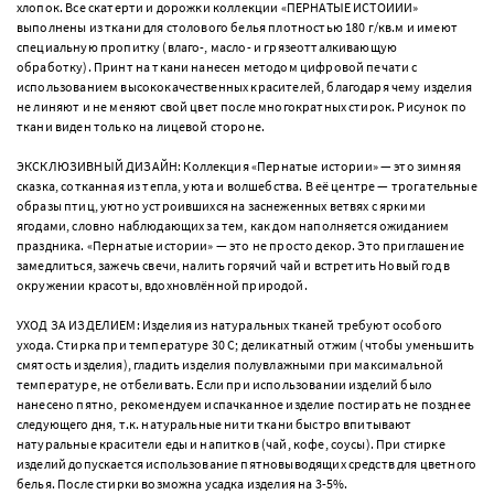
хлопок. Все скатерти и дорожки коллекции «ПЕРНАТЫЕ ИСТОИИИ»
выполнены из ткани для столового белья плотностью 180 г/кв.м и имеют
специальную пропитку (влаго-, масло- и грязеотталкивающую
обработку). Принт на ткани нанесен методом цифровой печати с
использованием высококачественных красителей, благодаря чему изделия
не линяют и не меняют свой цвет после многократных стирок. Рисунок по
ткани виден только на лицевой стороне.
ЭКСКЛЮЗИВНЫЙ ДИЗАЙН: Коллекция «Пернатые истории» — это зимняя
сказка, сотканная из тепла, уюта и волшебства. В её центре — трогательные
образы птиц, уютно устроившихся на заснеженных ветвях с яркими
ягодами, словно наблюдающих за тем, как дом наполняется ожиданием
праздника. «Пернатые истории» — это не просто декор. Это приглашение
замедлиться, зажечь свечи, налить горячий чай и встретить Новый год в
окружении красоты, вдохновлённой природой.
УХОД ЗА ИЗДЕЛИЕМ: Изделия из натуральных тканей требуют особого
ухода. Стирка при температуре 30 С; деликатный отжим (чтобы уменьшить
смятость изделия), гладить изделия полувлажными при максимальной
температуре, не отбеливать. Если при использовании изделий было
нанесено пятно, рекомендуем испачканное изделие постирать не позднее
следующего дня, т.к. натуральные нити ткани быстро впитывают
натуральные красители еды и напитков (чай, кофе, соусы). При стирке
изделий допускается использование пятновыводящих средств для цветного
белья. После стирки возможна усадка изделия на 3-5%.