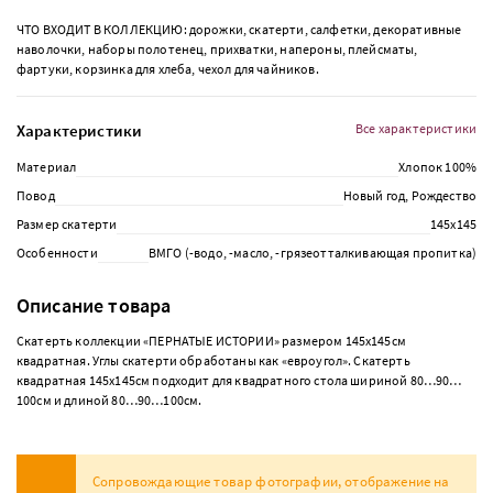
ЧТО ВХОДИТ В КОЛЛЕКЦИЮ: дорожки, скатерти, салфетки, декоративные
наволочки, наборы полотенец, прихватки, напероны, плейсматы,
фартуки, корзинка для хлеба, чехол для чайников.
Характеристики
Все характеристики
Материал
Хлопок 100%
Повод
Новый год, Рождество
Размер скатерти
145х145
Особенности
ВМГО (-водо, -масло, -грязеотталкивающая пропитка)
Описание товара
Скатерть коллекции «ПЕРНАТЫЕ ИСТОРИИ» размером 145х145см
квадратная. Углы скатерти обработаны как «евроугол». Скатерть
квадратная 145х145см подходит для квадратного стола шириной 80…90…
100см и длиной 80…90…100см.
Сопровождающие товар фотографии, отображение на