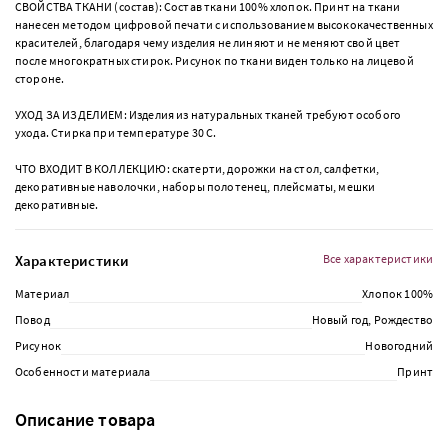
СВОЙСТВА ТКАНИ (состав): Состав ткани 100% хлопок. Принт на ткани
нанесен методом цифровой печати с использованием высококачественных
красителей, благодаря чему изделия не линяют и не меняют свой цвет
после многократных стирок. Рисунок по ткани виден только на лицевой
стороне.
УХОД ЗА ИЗДЕЛИЕМ: Изделия из натуральных тканей требуют особого
ухода. Стирка при температуре 30 С.
ЧТО ВХОДИТ В КОЛЛЕКЦИЮ: скатерти, дорожки на стол, салфетки,
декоративные наволочки, наборы полотенец, плейсматы, мешки
декоративные.
Характеристики
Все характеристики
Материал
Хлопок 100%
Повод
Новый год, Рождество
Рисунок
Новогодний
Особенности материала
Принт
Описание товара