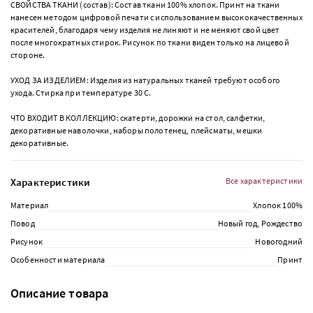
СВОЙСТВА ТКАНИ (состав): Состав ткани 100% хлопок. Принт на ткани
нанесен методом цифровой печати с использованием высококачественных
красителей, благодаря чему изделия не линяют и не меняют свой цвет
после многократных стирок. Рисунок по ткани виден только на лицевой
стороне.
УХОД ЗА ИЗДЕЛИЕМ: Изделия из натуральных тканей требуют особого
ухода. Стирка при температуре 30 С.
ЧТО ВХОДИТ В КОЛЛЕКЦИЮ: скатерти, дорожки на стол, салфетки,
декоративные наволочки, наборы полотенец, плейсматы, мешки
декоративные.
Характеристики
Все характеристики
Материал
Хлопок 100%
Повод
Новый год, Рождество
Рисунок
Новогодний
Особенности материала
Принт
Описание товара