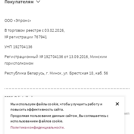
Покупателям
ООО «Эпронс»
В торговом реестре с 03.02.2026,
№ регистрации 767941
УНП 192704136
Регистрационный № 192704136 от 13.09.2016, Минским
горисполкомом
Республика Беларусь, г. Минск, ул. Брестская 18, каб. 56
2026 © listelle.by
+
Мы используем файлы cookie, чтобы улучшить работу и
Разработка сайта — SLAM
повысить эффективность сайта.
Продолжая пользование данным сайтом, Вы соглашаетесь с
использованием файлов cookie.
Политика конфиденциальности.