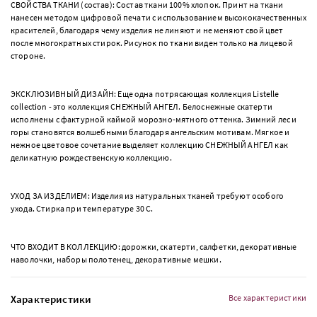
СВОЙСТВА ТКАНИ (состав): Состав ткани 100% хлопок. Принт на ткани
нанесен методом цифровой печати с использованием высококачественных
красителей, благодаря чему изделия не линяют и не меняют свой цвет
после многократных стирок. Рисунок по ткани виден только на лицевой
стороне.
ЭКСКЛЮЗИВНЫЙ ДИЗАЙН: Еще одна потрясающая коллекция Listelle
collection - это коллекция СНЕЖНЫЙ АНГЕЛ. Белоснежные скатерти
исполнены с фактурной каймой морозно-мятного оттенка. Зимний лес и
горы становятся волшебными благодаря ангельским мотивам. Мягкое и
нежное цветовое сочетание выделяет коллекцию СНЕЖНЫЙ АНГЕЛ как
деликатную рождественскую коллекцию.
УХОД ЗА ИЗДЕЛИЕМ: Изделия из натуральных тканей требуют особого
ухода. Стирка при температуре 30 С.
ЧТО ВХОДИТ В КОЛЛЕКЦИЮ: дорожки, скатерти, салфетки, декоративные
наволочки, наборы полотенец, декоративные мешки.
Характеристики
Все характеристики