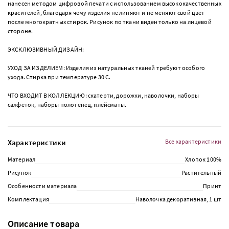
нанесен методом цифровой печати с использованием высококачественных
красителей, благодаря чему изделия не линяют и не меняют свой цвет
после многократных стирок. Рисунок по ткани виден только на лицевой
стороне.
ЭКСКЛЮЗИВНЫЙ ДИЗАЙН:
УХОД ЗА ИЗДЕЛИЕМ: Изделия из натуральных тканей требуют особого
ухода. Стирка при температуре 30 С.
ЧТО ВХОДИТ В КОЛЛЕКЦИЮ: скатерти, дорожки, наволочки, наборы
салфеток, наборы полотенец, плейсматы.
Характеристики
Все характеристики
Материал
Хлопок 100%
Рисунок
Растительный
Особенности материала
Принт
Комплектация
Наволочка декоративная, 1 шт
Описание товара