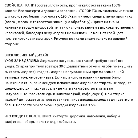
СВОЙСТВА ТКАНИ (состав, плотность, пропитка): Состав ткани 100%
хлопок. Все скатерти и дорожки коллекции «ТОРОНТО» выполнены из ткани
для столового белья плотностью 190г/кв.м и имеют специальную пропитку
(влаго-, масло- и грязеотталкивающую обработку). Принт на ткани
нанесен методом цифровой печати с использованием высококачественных
красителей, благодаря чему изделия не линяют и не меняют свой цвет
после многократных стирок. Рисунок по ткани виден только на лицевой
стороне.
ЭКСКЛЮЗИВНЫЙ ДИЗАЙН:
УХОД ЗА ИЗДЕЛИЕМ: Изделия из натуральных тканей требуют особого
ухода. Стирка при температуре 30 С; деликатный отжим (чтобы уменьшить
смятость изделия), гладить изделия полувлажными при максимальной
температуре, не отбеливать. Если при использовании изделий было
нанесено пятно, рекомендуем испачканное изделие постирать не позднее
следующего дня, т.к. натуральные нити ткани быстро впитывают
натуральные красители еды и напитков (чай, кофе, соусы). При стирке
изделий допускается использование пятновыводящих средств для цветного
белья. После стирки возможна усадка изделия на 3-5%.
ЧТО ВХОДИТ В КОЛЛЕКЦИЮ: скатерти, дорожки, наволочки, наборы
салфеток, наборы полотенец, плейсматы.