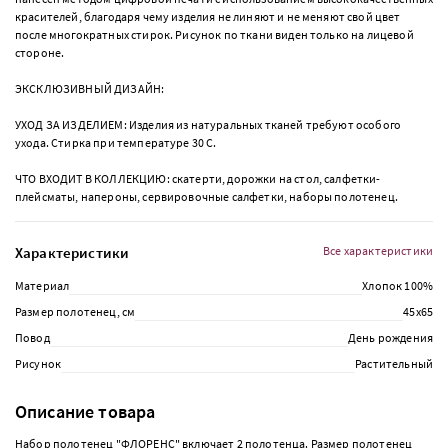
красителей, благодаря чему изделия не линяют и не меняют свой цвет
после многократных стирок. Рисунок по ткани виден только на лицевой
стороне.
ЭКСКЛЮЗИВНЫЙ ДИЗАЙН:
УХОД ЗА ИЗДЕЛИЕМ: Изделия из натуральных тканей требуют особого
ухода. Стирка при температуре 30 С.
ЧТО ВХОДИТ В КОЛЛЕКЦИЮ: скатерти, дорожки на стол, салфетки-
плейсматы, напероны, сервировочные салфетки, наборы полотенец.
Характеристики
Все характеристики
Материал
Хлопок 100%
Размер полотенец, см
45х65
Повод
День рождения
Рисунок
Растительный
Описание товара
Набор полотенец "ФЛОРЕНС" включает 2 полотенца. Размер полотенец