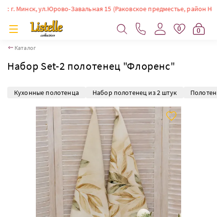
. Минск, ул.Юрово-Завальная 15 (Раковское предместье, район Немиги).
0
0
Каталог
Набор Set-2 полотенец "Флоренс"
Кухонные полотенца
Набор полотенец из 2 штук
Полотен