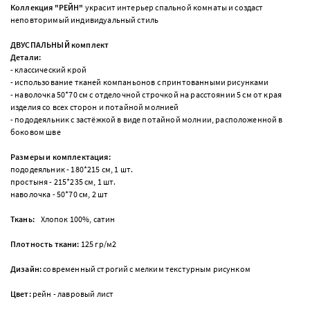
Коллекция "РЕЙН"
украсит интерьер спальной комнаты и создаст
неповторимый индивидуальный стиль
ДВУСПАЛЬНЫЙ комплект
Детали:
- классический крой
- использование тканей компаньонов с принтованными рисунками
- н
аволочка 50*70 см с отделочной строчкой на расстоянии 5 см от края
изделия со всех сторон и
потайной молнией
-
пододеяльник с застёжкой в виде потайной
молнии, расположенной в
боковом шве
Размеры и комплектация:
пододеяльник - 180*215 см, 1 шт.
простыня - 215*235 см, 1 шт.
наволочка - 50*70 см, 2 шт
Ткань:
Хлопок 100%, сатин
Плотность ткани:
125 гр/м
2
Дизайн:
современный строгий с мелким текстурным рисунком
Цвет:
рейн - лавровый лист