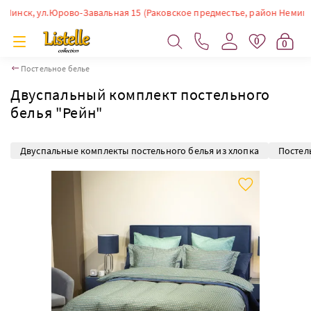
ск, ул.Юрово-Завальная 15 (Раковское предместье, район Немиги). Врем
0
0
Постельное белье
Двуспальный комплект постельного
белья "Рейн"
Двуспальные комплекты постельного белья из хлопка
Постел