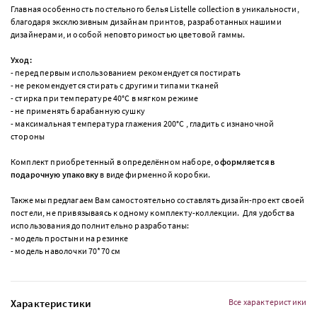
Главная особенность постельного белья Listelle collection в уникальности,
благодаря эксклюзивным дизайнам принтов, разработанных нашими
дизайнерами, и особой неповторимостью цветовой гаммы.
Уход:
- перед первым использованием рекомендуется постирать
- не рекомендуется стирать с другими типами тканей
- стирка при температуре 40°С в мягком режиме
- не применять барабанную сушку
- максимальная температура глажения 200°С
, гладить с изнаночной
стороны
Комплект приобретенный в определённом наборе,
оформляется в
подарочную упаковку
в виде фирменной коробки.
Также мы предлагаем Вам самостоятельно составлять дизайн-проект своей
постели, не привязываясь к одному комплекту-коллекции.
Для удобства
использования дополнительно разработаны:
- модель простыни на резинке
- модель наволочки 70*70 см
Характеристики
Все характеристики