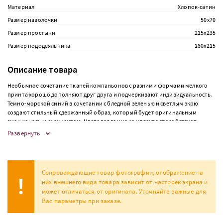
Материал
Хлопок-сатин
Размер наволочки
50х70
Размер простыни
215х235
Размер пододеяльника
180х215
Описание товара
Необычное сочетание тканей компаньонов с разними формами мелкого
принта хорошо дополняют друг друга и подчеркивают индивидуальность.
Темно-морской синий в сочетании с бледной зеленью и светлым экрю
создают стильный сдержанный образ, который будет оригинальным
эмоциональным акцентом. Цветовая гамма комплекта способствует
релаксации, полноценному отдыху и восстановлению жизненных сил.
Развернуть
Комплект оформляется в подарочную упаковку в виде фирменной
коробки.
Сопровождающие товар фотографии, отображение на
них внешнего вида товара зависит от настроек экрана и
может отличаться от оригинала. Уточняйте важные для
Вас параметры при заказе.