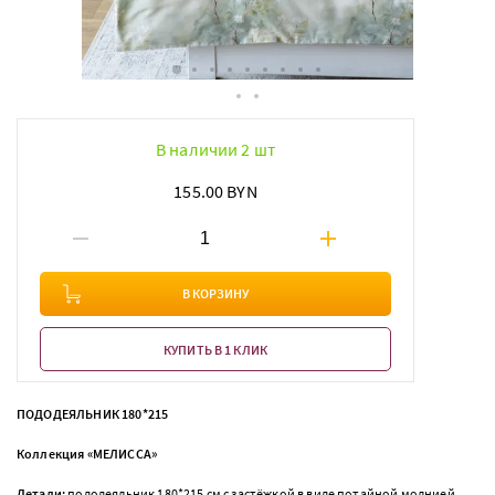
В наличии 2 шт
155.00 BYN
В КОРЗИНУ
КУПИТЬ В 1 КЛИК
ПОДОДЕЯЛЬНИК 180*215
Коллекция «МЕЛИССА»
Детали:
пододеяльник 180*215 см с застёжкой в виде потайной молнией,