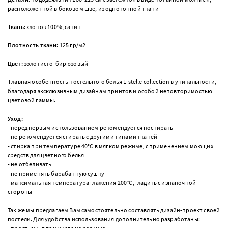
расположенной в боковом шве, из однотонной ткани
Ткань:
хлопок 100%, сатин
Плотность ткани:
125 гр/м2
Цвет:
золотисто-бирюзовый
Главная особенность постельного белья Listelle collection в уникальности,
благодаря эксклюзивным дизайнам принтов и особой неповторимостью
цветовой гаммы.
Уход:
- перед первым использованием рекомендуется постирать
- не рекомендуется стирать с другими типами тканей
- стирка при температуре 40°С в мягком режиме, с применением моющих
средств для цветного белья
- не отбеливать
- не применять барабанную сушку
- максимальная температура глажения 200°С, гладить с изнаночной
стороны
Так же мы предлагаем Вам самостоятельно составлять дизайн-проект своей
постели. Для удобства использования дополнительно разработаны: