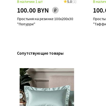
В наличии 1 шт
5.0
(1)
В налич
100.00 BYN
100.
Простыня на резинке 100х200х30
Просты
"Попурри"
"Таффи
Сопутствующие товары