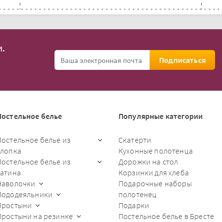
.
Подписаться
Постельное белье
Популярные категории
Постельное белье из
Скатерти
хлопка
Кухонные полотенца
Постельное белье из
Дорожки на стол
сатина
Корзинки для хлеба
Наволочки
Подарочные наборы
Пододеяльники
полотенец
Простыни
Подарки
Простыни на резинке
Постельное белье в Бресте