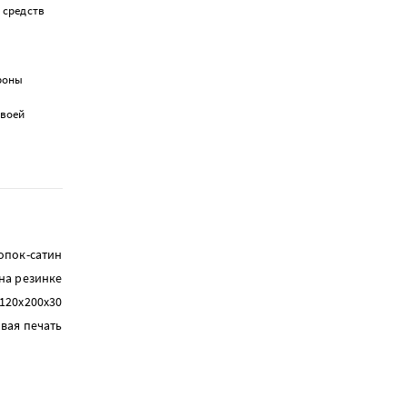
 средств
ороны
своей
опок-сатин
на резинке
120х200х30
вая печать