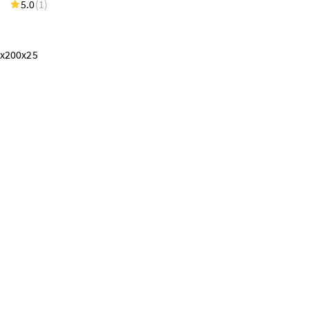
5.0
(1)
В наличии 1 шт
5.0
(1)
100.00 BYN
х200х25
Простыня на резинке 100х200х30
"Фреска"