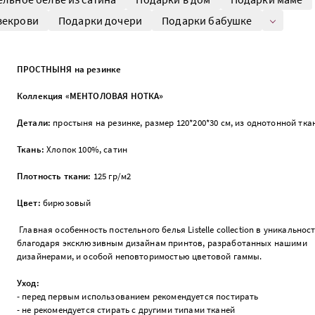
векрови
Подарки дочери
Подарки бабушке
ПРОСТНЫНЯ на резинке
Коллекция «МЕНТОЛОВАЯ НОТКА»
Детали:
простыня на резинке, размер 120*200*30 см, из однотонной тк
Ткань:
Хлопок 100%, сатин
Плотность ткани:
125 гр/м2
Цвет:
бирюзовый
Главная особенность постельного белья Listelle collection в уникальност
благодаря эксклюзивным дизайнам принтов, разработанных нашими
дизайнерами, и особой неповторимостью цветовой гаммы.
Уход:
- перед первым использованием рекомендуется постирать
- не рекомендуется стирать с другими типами тканей