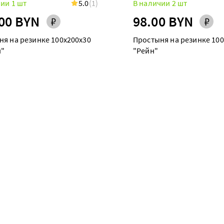
ии 1 шт
5.0
(1)
В наличии 2 шт
00 BYN
98.00 BYN
ня на резинке 100х200х30
Простыня на резинке 100
"
"Рейн"