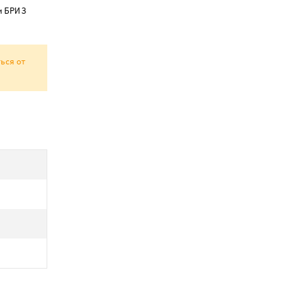
и БРИЗ
ься от