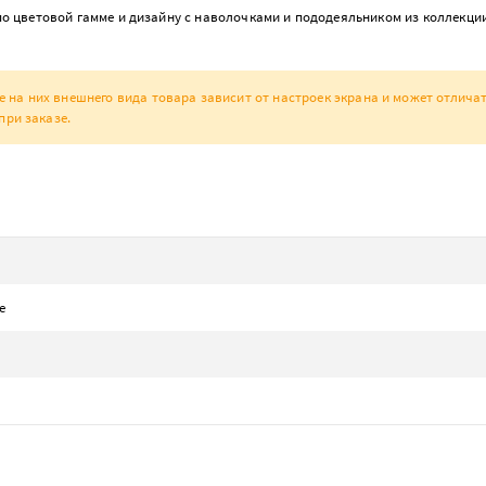
 цветовой гамме и дизайну с наволочками и пододеяльником из коллекци
а них внешнего вида товара зависит от настроек экрана и может отличат
при заказе.
е