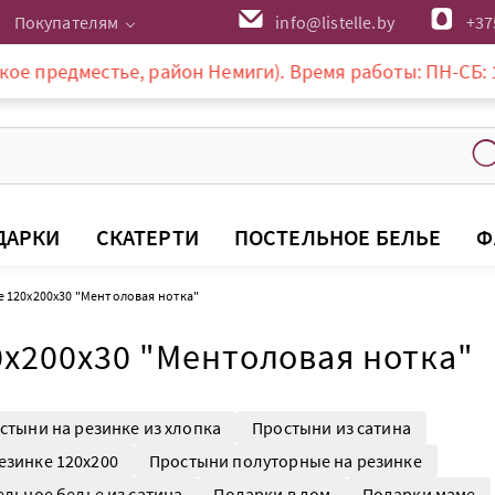
Покупателям
info@listelle.by
+37
стье, район Немиги). Время работы: ПН-СБ: 10-20:00, В
ДАРКИ
СКАТЕРТИ
ПОСТЕЛЬНОЕ БЕЛЬЕ
Ф
е 120х200х30 "Ментоловая нотка"
0х200х30 "Ментоловая нотка"
стыни на резинке из хлопка
Простыни из сатина
езинке 120х200
Простыни полуторные на резинке
ельное белье из сатина
Подарки в дом
Подарки маме