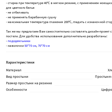
- стирка при температуре 40°С в мягком режиме, с применением моющих
для цветного белья
- не отбеливать
- не применять барабанную сушку
- максимальная температура глажения 200°С, гладить с изнаночной ст
Так же мы предлагаем Вам самостоятельно составлять дизайн-проект 
постели. Для удобства использования дополнительно разработаны:
-
пододеяльники
- наволочки
50*70 см
,
70*70 см
Характеристики
Материал
Хл
Вид простыни
Простыня 
Размер простыни на резинке
Особенности
Цифро