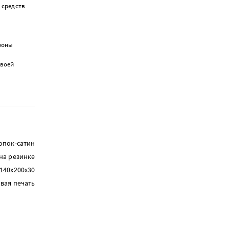
 средств
ороны
своей
опок-сатин
на резинке
140х200х30
вая печать