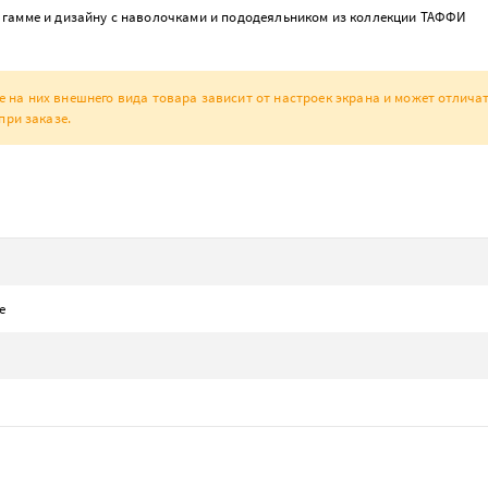
гамме и дизайну с наволочками и пододеяльником из коллекции ТАФФИ
а них внешнего вида товара зависит от настроек экрана и может отличат
при заказе.
е