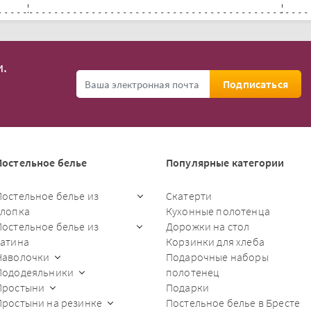
.
Подписаться
Постельное белье
Популярные категории
Постельное белье из
Скатерти
хлопка
Кухонные полотенца
Постельное белье из
Дорожки на стол
сатина
Корзинки для хлеба
Наволочки
Подарочные наборы
Пододеяльники
полотенец
Простыни
Подарки
Простыни на резинке
Постельное белье в Бресте