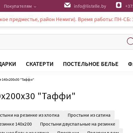
Покупателям
info@listelle.by
+37
тье, район Немиги). Время работы: ПН-СБ: 10-20:00, ВС
ДАРКИ
СКАТЕРТИ
ПОСТЕЛЬНОЕ БЕЛЬЕ
Ф
е 140х200х30 "Таффи"
0х200х30 "Таффи"
стыни на резинке из хлопка
Простыни из сатина
езинке 140х200
Простыни двуспальные на резинке
ельное белье из сатина
Простыни
Подарки в дом