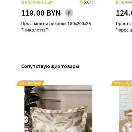
В наличии 2 шт
5.0
(1)
В налич
119.00 BYN
124.
Простыня на резинке 160х200х25
Просты
"Николетта"
"Фреск
Сопутствующие товары
ХИТ ПРОДАЖ
ХИТ ПРОД