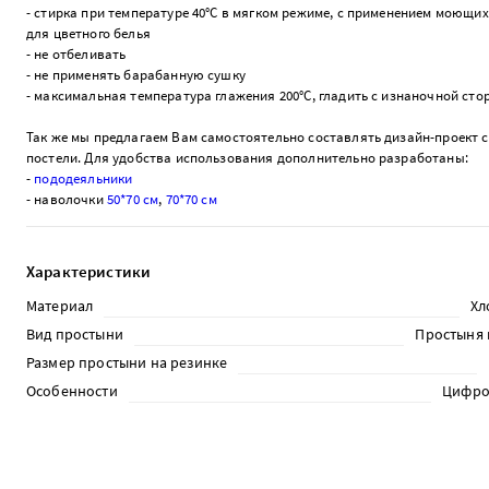
- стирка при температуре 40°С в мягком режиме, с применением моющих
для цветного белья
- не отбеливать
- не применять барабанную сушку
- максимальная температура глажения 200°С, гладить с изнаночной ст
Так же мы предлагаем Вам самостоятельно составлять дизайн-проект 
постели. Для удобства использования дополнительно разработаны:
-
пододеяльники
- наволочки
50*70 см
,
70*70 см
Характеристики
Материал
Хл
Вид простыни
Простыня 
Размер простыни на резинке
Особенности
Цифро