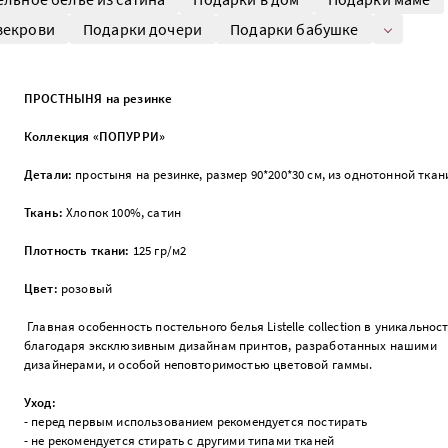
векрови
Подарки дочери
Подарки бабушке
ПРОСТНЫНЯ на резинке
Коллекция «ПОПУРРИ»
Детали:
простыня на резинке, размер 90*200*30 см, из однотонной тка
Ткань:
Хлопок 100%, сатин
Плотность ткани:
125 гр/м2
Цвет:
розовый
Главная особенность постельного белья Listelle collection в уникальност
благодаря эксклюзивным дизайнам принтов, разработанных нашими
дизайнерами, и особой неповторимостью цветовой гаммы.
Уход:
- перед первым использованием рекомендуется постирать
- не рекомендуется стирать с другими типами тканей