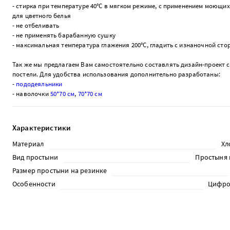
- стирка при температуре 40°С в мягком режиме, с применением моющих
для цветного белья
- не отбеливать
- не применять барабанную сушку
- максимальная температура глажения 200°С, гладить с изнаночной ст
Так же мы предлагаем Вам самостоятельно составлять дизайн-проект 
постели. Для удобства использования дополнительно разработаны:
-
пододеяльники
- наволочки
50*70 см
,
70*70 см
Характеристики
Материал
Хл
Вид простыни
Простыня 
Размер простыни на резинке
Особенности
Цифро