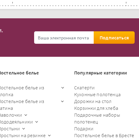
.
Подписаться
Постельное белье
Популярные категории
Постельное белье из
Скатерти
хлопка
Кухонные полотенца
Постельное белье из
Дорожки на стол
сатина
Корзинки для хлеба
Наволочки
Подарочные наборы
Пододеяльники
полотенец
Простыни
Подарки
Простыни на резинке
Постельное белье в Бресте