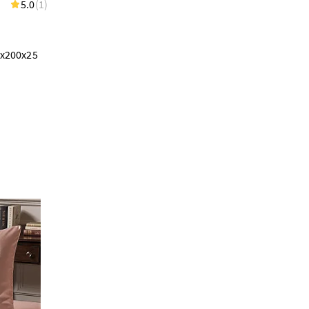
5.0
(1)
В наличии 1 шт
5.0
(1)
100.00 BYN
х200х25
Простыня на резинке 100х200х30
"Фреска"