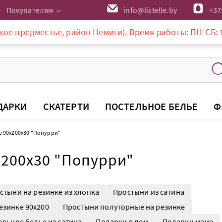
Покупателям
info@listelle.by
+37
тье, район Немиги). Время работы: ПН-СБ: 10-20:00, ВС
ДАРКИ
СКАТЕРТИ
ПОСТЕЛЬНОЕ БЕЛЬЕ
Ф
е 90х200х30 "Попурри"
х200х30 "Попурри"
стыни на резинке из хлопка
Простыни из сатина
езинке 90х200
Простыни полуторные на резинке
ельное белье из сатина
Подарки в дом
Подарки маме