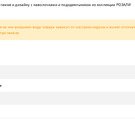
гамме и дизайну с наволочками и пододеяльником из коллекции РОЗАЛИ
а них внешнего вида товара зависит от настроек экрана и может отличат
при заказе.
е