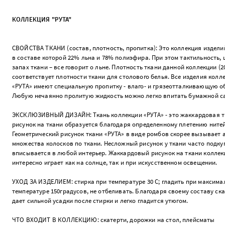
КОЛЛЕКЦИЯ "РУТА"
СВОЙСТВА ТКАНИ (состав, плотность, пропитка): Это коллекция изделий
в составе которой 22% льна и 78% полиэфира. При этом тактильность, 
запах ткани – все говорит о льне. Плотность ткани данной коллекции (2
соответствует плотности ткани для столового белья. Все изделия колл
«РУТА» имеют специальную пропитку - влаго- и грязеотталкивающую о
Любую нечаянно пролитую жидкость можно легко впитать бумажной с
ЭКСКЛЮЗИВНЫЙ ДИЗАЙН: Ткань коллекции «РУТА» - это жаккардовая тк
рисунок на ткани образуется благодаря определенному плетению нитей
Геометрический рисунок ткани «РУТА» в виде ромбов скорее вызывает
множества колосков по ткани. Несложный рисунок у ткани часто подкуп
вписывается в любой интерьер. Жаккардовый рисунок на ткани коллек
интересно играет как на солнце, так и при искусственном освещении.
УХОД ЗА ИЗДЕЛИЕМ: стирка при температуре 30 С; гладить при максима
температуре 150градусов, не отбеливать. Благодаря своему составу ска
дает сильной усадки после стирки и легко гладится утюгом.
ЧТО ВХОДИТ В КОЛЛЕКЦИЮ: скатерти, дорожки на стол, плейсматы