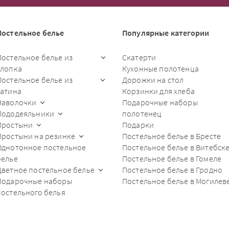
Постельное белье
Популярные категории
Постельное белье из
Скатерти
хлопка
Кухонные полотенца
Постельное белье из
Дорожки на стол
сатина
Корзинки для хлеба
Наволочки
Подарочные наборы
Пододеяльники
полотенец
Простыни
Подарки
Простыни на резинке
Постельное белье в Бресте
Однотонное постельное
Постельное белье в Витебск
белье
Постельное белье в Гомеле
Цветное постельное белье
Постельное белье в Гродно
Подарочные наборы
Постельное белье в Могилев
постельного белья