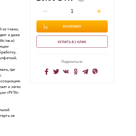
В КОРЗИНУ
 из ткани,
цвет и даже
00г/кв.м)
КУПИТЬ В 1 КЛИК
екции
бработку.
алфеткой.
Поделиться:
ань, где
.
 ассоциацию
ает и легко
ции «РУТА»
льной
терть не