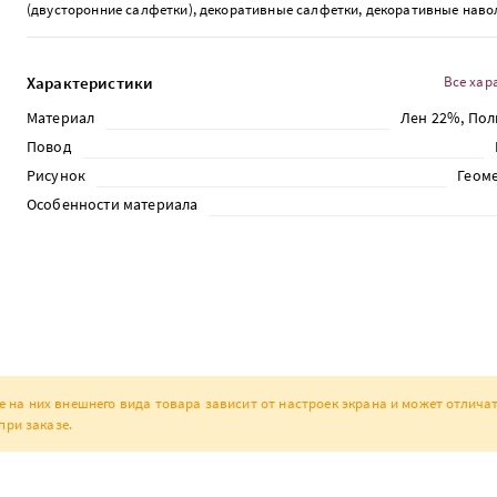
(двусторонние салфетки), декоративные салфетки, декоративные наво
Характеристики
Все хар
Материал
Лен 22%, По
Повод
Рисунок
Геом
Особенности материала
а них внешнего вида товара зависит от настроек экрана и может отличат
при заказе.