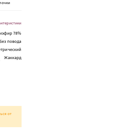
лочки
актеристики
лиэфир 78%
Без повода
етрический
Жаккард
ься от