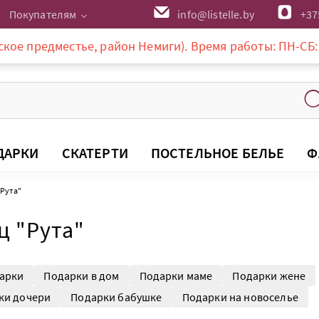
Покупателям
info@listelle.by
+37
дместье, район Немиги). Время работы: ПН-СБ: 10-20:00
ДАРКИ
СКАТЕРТИ
ПОСТЕЛЬНОЕ БЕЛЬЕ
Ф
Рута"
ц "Рута"
арки
Подарки в дом
Подарки маме
Подарки жене
ки дочери
Подарки бабушке
Подарки на новоселье