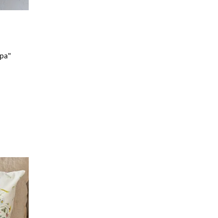
В наличии 2 шт
89.00 BYN
рра"
Скатерть 145х180 см "Дубрава"