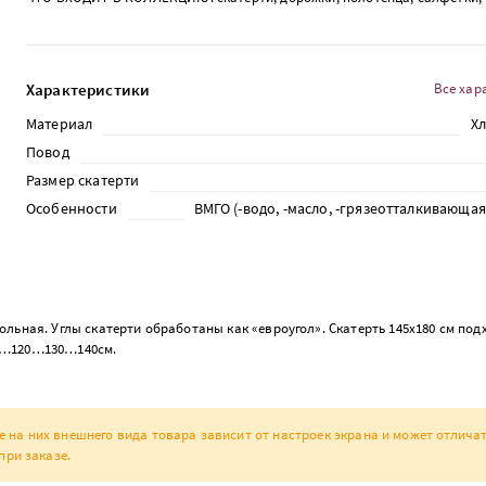
Характеристики
Все хар
Материал
Х
Повод
Размер скатерти
Особенности
ВМГО (-водо, -масло, -грязеотталкивающа
ьная. Углы скатерти обработаны как «евроугол». Скатерть 145х180 см под
10…120…130…140см.
а них внешнего вида товара зависит от настроек экрана и может отличат
при заказе.