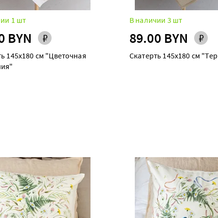
ии 1 шт
В наличии 3 шт
0 BYN
89.00 BYN
точная
Скатерть 145х180 см "Те
ия"