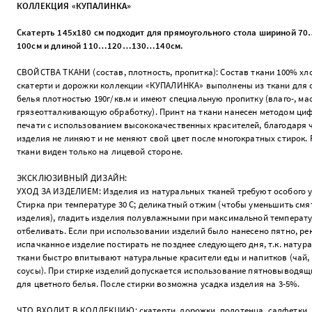
КОЛЛЕКЦИЯ «КУПАЛИНКА»
Скатерть 145х180 см подходит для прямоугольного стола шириной
100см и длиной 110…120…130…140см.
СВОЙСТВА ТКАНИ (состав, плотность, пропитка): Состав ткани 100% хло
скатерти и дорожки коллекции «КУПАЛИНКА» выполнены из ткани для 
белья плотностью 190г/кв.м и имеют специальную пропитку (влаго-, мас
грязеотталкивающую обработку). Принт на ткани нанесен методом ци
печати с использованием высококачественных красителей, благодаря 
изделия не линяют и не меняют свой цвет после многократных стирок. 
ткани виден только на лицевой стороне.
ЭКСКЛЮЗИВНЫЙ ДИЗАЙН:
УХОД ЗА ИЗДЕЛИЕМ: Изделия из натуральных тканей требуют особого у
Стирка при температуре 30 С; деликатный отжим (чтобы уменьшить смя
изделия), гладить изделия полувлажными при максимальной температу
отбеливать. Если при использовании изделий было нанесено пятно, р
испачканное изделие постирать не позднее следующего дня, т.к. натур
ткани быстро впитывают натуральные красители еды и напитков (чай,
соусы). При стирке изделий допускается использование пятновыводящ
для цветного белья. После стирки возможна усадка изделия на 3-5%.
ЧТО ВХОДИТ В КОЛЛЕКЦИЮ: скатерти, дорожки, полотенца, салфетки,