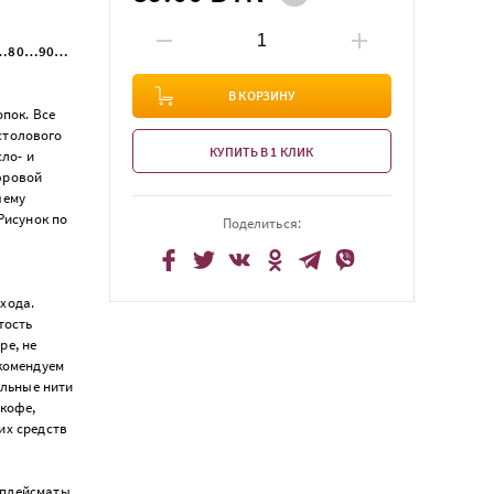
 70…80…90…
В КОРЗИНУ
пок. Все
столового
КУПИТЬ В 1 КЛИК
ло- и
фровой
чему
Рисунок по
Поделиться:
хода.
тость
ре, не
екомендуем
альные нити
 кофе,
их средств
 плейсматы.