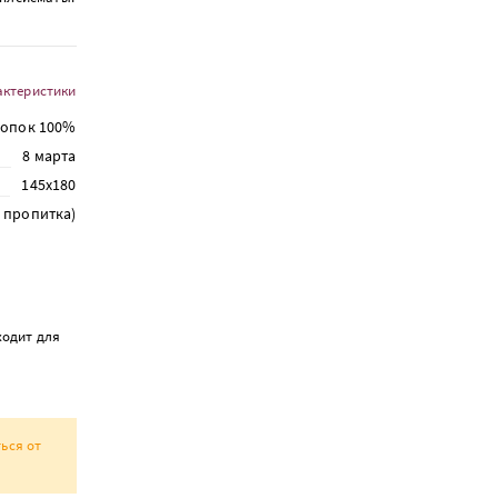
актеристики
лопок 100%
8 марта
145х180
я пропитка)
ходит для
ься от