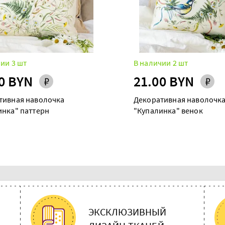
ии 3 шт
В наличии 2 шт
0 BYN
21.00 BYN
тивная наволочка
Декоративная наволочк
инка" паттерн
"Купалинка" венок
ЭКСКЛЮЗИВНЫЙ