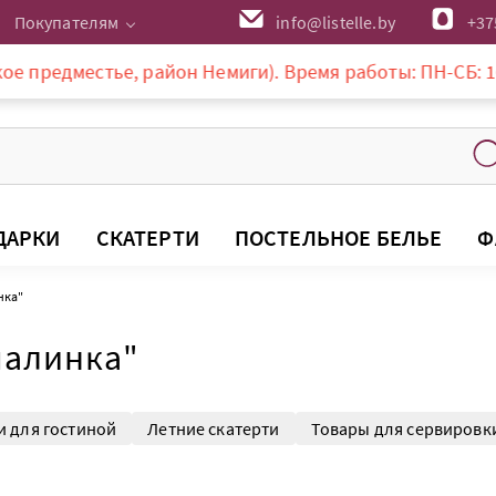
Покупателям
info@listelle.by
+37
тье, район Немиги). Время работы: ПН-СБ: 10-20:00, ВС
ДАРКИ
СКАТЕРТИ
ПОСТЕЛЬНОЕ БЕЛЬЕ
Ф
нка"
палинка"
и для гостиной
Летние скатерти
Товары для сервировк