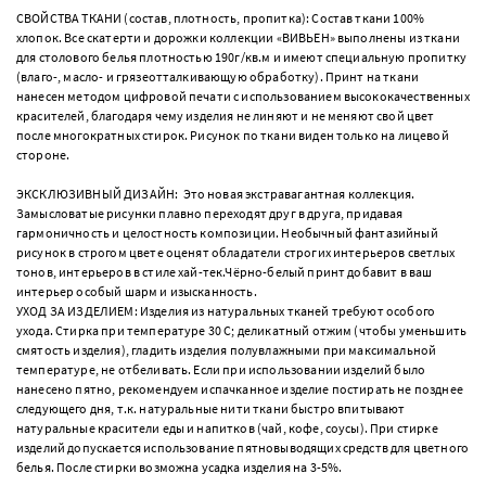
СВОЙСТВА ТКАНИ (состав, плотность, пропитка): Состав ткани 100%
хлопок. Все скатерти и дорожки коллекции «ВИВЬЕН» выполнены из ткани
для столового белья плотностью 190г/кв.м и имеют специальную пропитку
(влаго-, масло- и грязеотталкивающую обработку). Принт на ткани
нанесен методом цифровой печати с использованием высококачественных
красителей, благодаря чему изделия не линяют и не меняют свой цвет
после многократных стирок. Рисунок по ткани виден только на лицевой
стороне.
ЭКСКЛЮЗИВНЫЙ ДИЗАЙН: Это новая экстравагантная коллекция.
Замысловатые рисунки плавно переходят друг в друга, придавая
гармоничность и целостность композиции. Необычный фантазийный
рисунок в строгом цвете оценят обладатели строгих интерьеров светлых
тонов, интерьеров в стиле хай-тек.Чёрно-белый принт добавит в ваш
интерьер особый шарм и изысканность.
УХОД ЗА ИЗДЕЛИЕМ: Изделия из натуральных тканей требуют особого
ухода. Стирка при температуре 30 С; деликатный отжим (чтобы уменьшить
смятость изделия), гладить изделия полувлажными при максимальной
температуре, не отбеливать. Если при использовании изделий было
нанесено пятно, рекомендуем испачканное изделие постирать не позднее
следующего дня, т.к. натуральные нити ткани быстро впитывают
натуральные красители еды и напитков (чай, кофе, соусы). При стирке
изделий допускается использование пятновыводящих средств для цветного
белья. После стирки возможна усадка изделия на 3-5%.