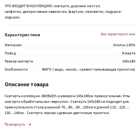
ЧТО ВХОДИТ В КОЛЛЕКЦИЮ: скатерти, дорожки на стол,
салфетки, декоративные наволочки, фартуки, прихватки, подушки-
сидушки.
Характеристики
Все характеристики
Материал
Хлопок 100%
Повод
8 марта
Размер скатерти
145х180
Особенности
ВМГО (-водо, -масло, -грязеотталкивающая пропитка)
Описание товара
Скатерть коллекции «ВИВЬЕН» размером 145х180см прямоугольная. Углы
скатерти обработаны как «евроугол». Скатерть 145х180 см подходит для
прямоугольного стола шириной 70…80…90…100см и длиной 110…120…
130…140см. Скатерть черная с дивным цветочным принтом.
Развернуть