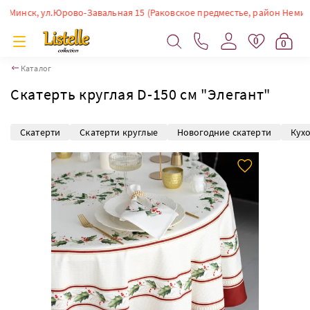
инск, ул.Юрово-Завальная 15 (Раковское предместье, район Немиги). Вр
0
0
Каталог
Скатерть круглая D-150 см "Элегант"
Скатерти
Скатерти круглые
Новогодние скатерти
Кух