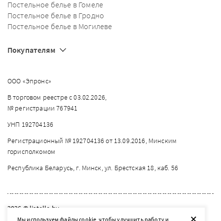
Постельное белье в Гомеле
Постельное белье в Гродно
Постельное белье в Могилеве
Покупателям
ООО «Эпронс»
В торговом реестре с 03.02.2026,
№ регистрации 767941
УНП 192704136
Регистрационный № 192704136 от 13.09.2016, Минским
горисполкомом
Республика Беларусь, г. Минск, ул. Брестская 18, каб. 56
2026 © listelle.by
+
Мы используем файлы cookie, чтобы улучшить работу и