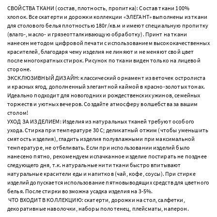
СВОЙСТВА ТКАНИ (состав, плотность, пропитка): Состав ткани 100%
хлопок. Все скатерти и дорожки коллекции «ЭЛЕГАНТ» выполнены из ткани
для столового белья плотностью 180г/кв.м и имеют специальную пропитку
(влаго-, масло- и грязеотталкивающую обработку). Принт на ткани
нанесен методом цифровой печати с использованием высококачественных
красителей, благодаря чему изделия не линяют и не меняют свой цвет
после многократных стирок. Рисунок по ткани виден только на лицевой
стороне.
ЭКСКЛЮЗИВНЫЙ ДИЗАЙН: классический орнамент из веточек остролиста
и красных ягод, дополненный элегантной каймой в красно-золотых тонах.
Идеально подходит для новогодних и рождественских ужинов, семейных
торжеств и уютных вечеров. Создайте атмосферу волшебства за вашим
столом!
УХОД ЗА ИЗДЕЛИЕМ: Изделия из натуральных тканей требуют особого
ухода. Стирка при температуре 30 С; деликатный отжим (чтобы уменьшить
смятость изделия), гладить изделия полувлажными при максимальной
температуре, не отбеливать. Если при использовании изделий было
нанесено пятно, рекомендуем испачканное изделие постирать не позднее
следующего дня, т.к. натуральные нити ткани быстро впитывают
натуральные красители еды и напитков (чай, кофе, соусы). При стирке
изделий допускается использование пятновыводящих средств для цветного
белья. После стирки возможна усадка изделия на 3-5%.
ЧТО ВХОДИТ В КОЛЛЕКЦИЮ: скатерти, дорожки на стол, салфетки,
декоративные наволочки, наборы полотенец, плейсматы, наперон.